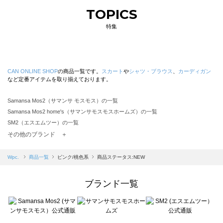
TOPICS
特集
CAN ONLINE SHOP
の商品一覧です。
スカート
や
シャツ・ブラウス
、
カーディガン
など定番アイテムを取り揃えております。
Samansa Mos2（サマンサ モスモス）の一覧
Samansa Mos2 home's（サマンサモスモスホームズ）の一覧
SM2（エスエムツー）の一覧
TSUHARU by Samansa Mos2（ツハルバイサマンサモスモス）の一覧
その他のブランド ＋
sm2rhythm（サマンサモスモス リズム）の一覧
Samansa Mos2 blue（サマンサモスモス ブルー）の一覧
Wpc.
商品一覧
ピンク/桃色系
商品ステータス:NEW
Samansa Mos2 Lagom（サマンサモスモス ラーゴム）の一覧
ehka sopo（エヘカソポ）の一覧
ブランド一覧
sō4ū（ソウフォーユー）の一覧
Te chichi（テチチ）の一覧
Te chichi CLASSIC（テチチ クラシック）の一覧
Te chichi TERRASSE（テチチ テラス）の一覧