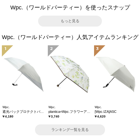
Wpc.（ワールドパーティー）を使ったスナップ
もっと見る
Wpc.（ワールドパーティー）人気アイテムランキング
1
2
3
Wpc.
Wpc.
Wpc.
遮光バックプロテクトパラソル tiny
plantica×Wpc.フラワーアンブレラプラスティックmini
[Wpc.IZA]ASC
￥4,180
￥3,740
￥4,620
ランキング一覧を見る