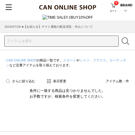
0
BRAND
カート
2026/07/29 ■【お知らせ】ヤマト運輸の配送遅延・停止について
2026/03/18 ■店舗受け取りサービスのご案内
CAN ONLINE SHOP
の商品一覧です。
スカート
や
シャツ・ブラウス
、
カーディガ
ン
など定番アイテムを取り揃えております。
さらに絞り込む
表示変更
アイテム数：
件
条件に一致する商品は見つかりませんでした。
お手数ですが、検索条件を変更してください。