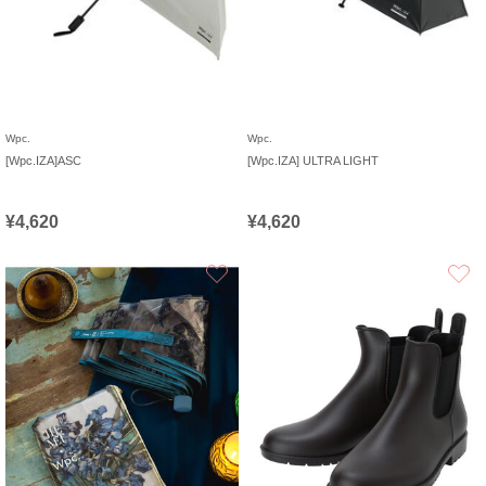
Wpc.
Wpc.
[Wpc.IZA]ASC
[Wpc.IZA] ULTRA LIGHT
¥4,620
¥4,620
お気に入り