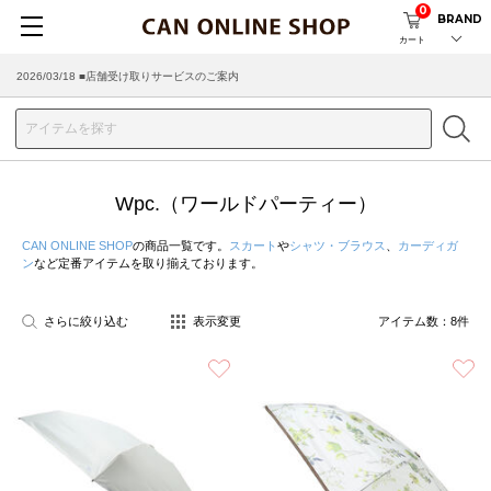
0
BRAND
カート
2026/03/18 ■店舗受け取りサービスのご案内
Wpc.（ワールドパーティー）
CAN ONLINE SHOP
の商品一覧です。
スカート
や
シャツ・ブラウス
、
カーディガ
ン
など定番アイテムを取り揃えております。
さらに絞り込む
表示変更
アイテム数：
8
件
お気に入り