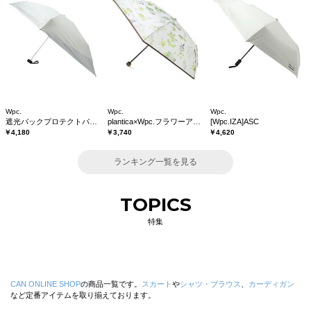
Wpc.
Wpc.
Wpc.
遮光バックプロテクトパラソル tiny
plantica×Wpc.フラワーアンブレラプラスティックmini
[Wpc.IZA]ASC
￥4,180
￥3,740
￥4,620
ランキング一覧を見る
TOPICS
特集
CAN ONLINE SHOP
の商品一覧です。
スカート
や
シャツ・ブラウス
、
カーディガン
など定番アイテムを取り揃えております。