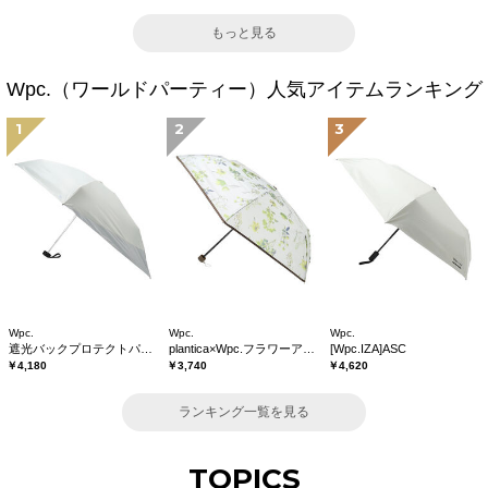
もっと見る
Wpc.（ワールドパーティー）人気アイテムランキング
1
2
3
Wpc.
Wpc.
Wpc.
遮光バックプロテクトパラソル tiny
plantica×Wpc.フラワーアンブレラプラスティックmini
[Wpc.IZA]ASC
￥4,180
￥3,740
￥4,620
ランキング一覧を見る
TOPICS