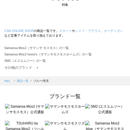
特集
CAN ONLINE SHOP
の商品一覧です。
スカート
や
シャツ・ブラウス
、
カーディガン
など定番アイテムを取り揃えております。
Samansa Mos2（サマンサ モスモス）の一覧
Samansa Mos2 home's（サマンサモスモスホームズ）の一覧
SM2（エスエムツー）の一覧
TSUHARU by Samansa Mos2（ツハルバイサマンサモスモス）の一覧
その他のブランド ＋
sm2rhythm（サマンサモスモス リズム）の一覧
Samansa Mos2 blue（サマンサモスモス ブルー）の一覧
Wpc.
商品一覧
ブルー/青系
Samansa Mos2 Lagom（サマンサモスモス ラーゴム）の一覧
ehka sopo（エヘカソポ）の一覧
ブランド一覧
sō4ū（ソウフォーユー）の一覧
Te chichi（テチチ）の一覧
Te chichi CLASSIC（テチチ クラシック）の一覧
Te chichi TERRASSE（テチチ テラス）の一覧
Lugnoncure（ルノンキュール）の一覧