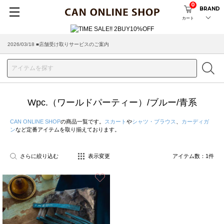
0
BRAND
カート
2026/03/18 ■店舗受け取りサービスのご案内
Wpc.（ワールドパーティー）/ブルー/青系
CAN ONLINE SHOP
の商品一覧です。
スカート
や
シャツ・ブラウス
、
カーディガ
ン
など定番アイテムを取り揃えております。
さらに絞り込む
表示変更
アイテム数：
1
件
お気に入り