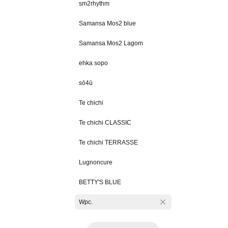
sm2rhythm
Samansa Mos2 blue
Samansa Mos2 Lagom
ehka sopo
sō4ū
Te chichi
Te chichi CLASSIC
Te chichi TERRASSE
Lugnoncure
BETTY'S BLUE
Wpc.