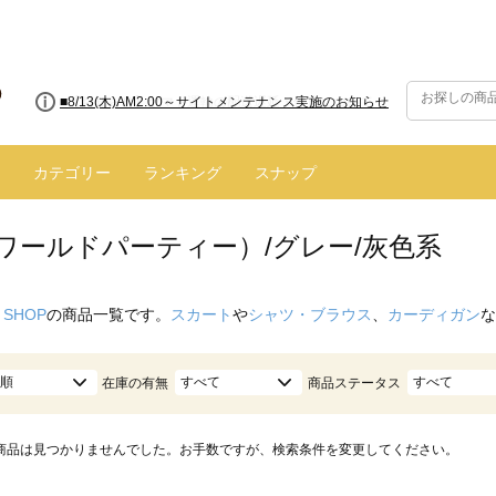
■8/13(木)AM2:00～サイトメンテナンス実施のお知らせ
カテゴリー
ランキング
スナップ
（ワールドパーティー）/グレー/灰色系
 SHOP
の商品一覧です。
スカート
や
シャツ・ブラウス
、
カーディガン
な
順
すべて
すべて
在庫の有無
商品ステータス
商品は見つかりませんでした。お手数ですが、検索条件を変更してください。