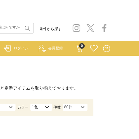
条件から探す
0
ログイン
会員登録
ど定番アイテムを取り揃えております。
1色
80件
カラー
件数