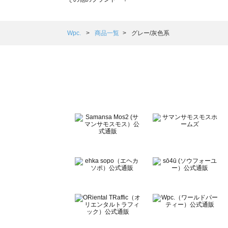
sm2rhythm（サマンサモスモス リズム）の一覧
Samansa Mos2 blue（サマンサモスモス ブルー）の一覧
Samansa Mos2 Lagom（サマンサモスモス ラーゴム）の
Wpc.
商品一覧
グレー/灰色系
ehka sopo（エヘカソポ）の一覧
sō4ū（ソウフォーユー）の一覧
Te chichi（テチチ）の一覧
Te chichi CLASSIC（テチチ クラシック）の一覧
Te chichi TERRASSE（テチチ テラス）の一覧
Lugnoncure（ルノンキュール）の一覧
BETTY'S BLUE（べティーズブルー）の一覧
Wpc.（ワールドパーティー）の一覧