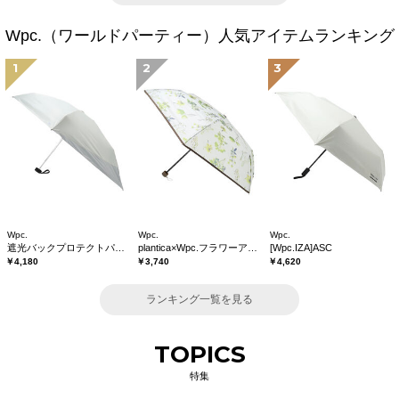
Wpc.（ワールドパーティー）人気アイテムランキング
1
2
3
Wpc.
Wpc.
Wpc.
遮光バックプロテクトパラソル tiny
plantica×Wpc.フラワーアンブレラプラスティックmini
[Wpc.IZA]ASC
￥4,180
￥3,740
￥4,620
ランキング一覧を見る
TOPICS
特集