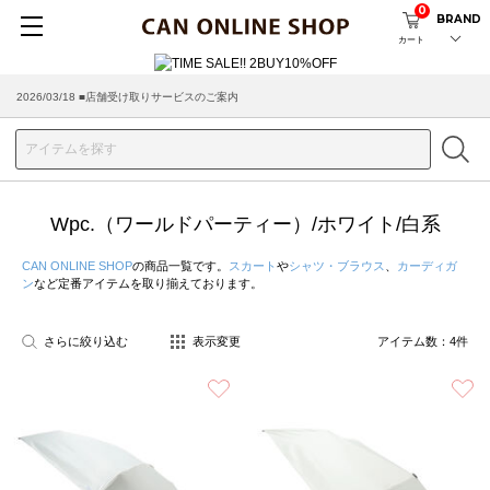
0
BRAND
カート
2026/03/18 ■店舗受け取りサービスのご案内
Wpc.（ワールドパーティー）/ホワイト/白系
CAN ONLINE SHOP
の商品一覧です。
スカート
や
シャツ・ブラウス
、
カーディガ
ン
など定番アイテムを取り揃えております。
さらに絞り込む
表示変更
アイテム数：
4
件
お気に入り