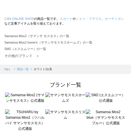
CAN ONLINE SHOP
の商品一覧です。
スカート
や
シャツ・ブラウス
、
カーディガン
など定番アイテムを取り揃えております。
Samansa Mos2（サマンサ モスモス）の一覧
Samansa Mos2 home's（サマンサモスモスホームズ）の一覧
SM2（エスエムツー）の一覧
TSUHARU by Samansa Mos2（ツハルバイサマンサモスモス）の一覧
その他のブランド ＋
sm2rhythm（サマンサモスモス リズム）の一覧
Samansa Mos2 blue（サマンサモスモス ブルー）の一覧
Wpc.
商品一覧
ホワイト/白系
Samansa Mos2 Lagom（サマンサモスモス ラーゴム）の一覧
ehka sopo（エヘカソポ）の一覧
ブランド一覧
sō4ū（ソウフォーユー）の一覧
Te chichi（テチチ）の一覧
Te chichi CLASSIC（テチチ クラシック）の一覧
Te chichi TERRASSE（テチチ テラス）の一覧
Lugnoncure（ルノンキュール）の一覧
BETTY'S BLUE（べティーズブルー）の一覧
Wpc.（ワールドパーティー）の一覧