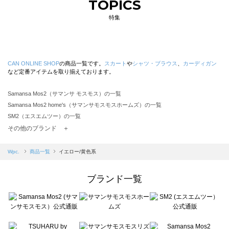
TOPICS
特集
CAN ONLINE SHOP
の商品一覧です。
スカート
や
シャツ・ブラウス
、
カーディガン
など定番アイテムを取り揃えております。
Samansa Mos2（サマンサ モスモス）の一覧
Samansa Mos2 home's（サマンサモスモスホームズ）の一覧
SM2（エスエムツー）の一覧
TSUHARU by Samansa Mos2（ツハルバイサマンサモスモス）の一覧
その他のブランド ＋
sm2rhythm（サマンサモスモス リズム）の一覧
Samansa Mos2 blue（サマンサモスモス ブルー）の一覧
Wpc.
商品一覧
イエロー/黄色系
Samansa Mos2 Lagom（サマンサモスモス ラーゴム）の一覧
ehka sopo（エヘカソポ）の一覧
ブランド一覧
sō4ū（ソウフォーユー）の一覧
Te chichi（テチチ）の一覧
Te chichi CLASSIC（テチチ クラシック）の一覧
Te chichi TERRASSE（テチチ テラス）の一覧
Lugnoncure（ルノンキュール）の一覧