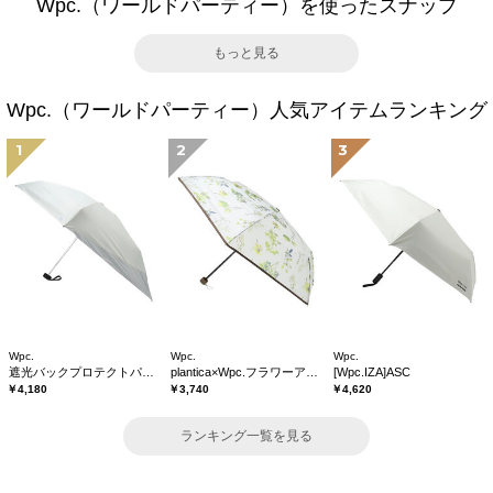
Wpc.（ワールドパーティー）を使ったスナップ
もっと見る
Wpc.（ワールドパーティー）人気アイテムランキング
1
2
3
Wpc.
Wpc.
Wpc.
遮光バックプロテクトパラソル tiny
plantica×Wpc.フラワーアンブレラプラスティックmini
[Wpc.IZA]ASC
￥4,180
￥3,740
￥4,620
ランキング一覧を見る