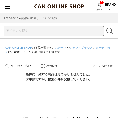
0
BRAND
カート
2026/03/18 ■店舗受け取りサービスのご案内
CAN ONLINE SHOP
の商品一覧です。
スカート
や
シャツ・ブラウス
、
カーディガ
ン
など定番アイテムを取り揃えております。
さらに絞り込む
表示変更
アイテム数：
件
条件に一致する商品は見つかりませんでした。
お手数ですが、検索条件を変更してください。