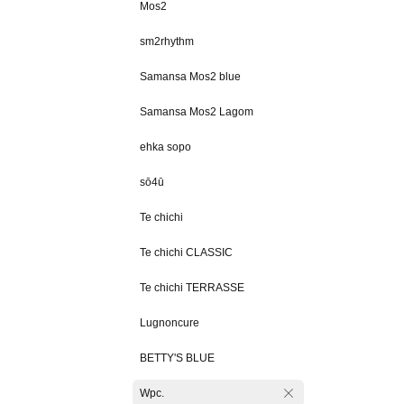
Mos2
sm2rhythm
Samansa Mos2 blue
Samansa Mos2 Lagom
ehka sopo
sō4ū
Te chichi
Te chichi CLASSIC
Te chichi TERRASSE
Lugnoncure
BETTY'S BLUE
Wpc.