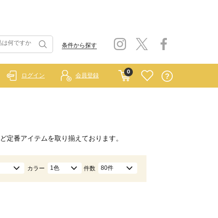
条件から探す
0
ログイン
会員登録
ど定番アイテムを取り揃えております。
1色
80件
カラー
件数