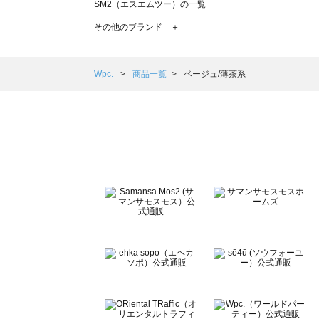
SM2（エスエムツー）の一覧
TSUHARU by Samansa Mos2（ツハルバイサマンサモ
その他のブランド ＋
sm2rhythm（サマンサモスモス リズム）の一覧
Samansa Mos2 blue（サマンサモスモス ブルー）の一覧
Samansa Mos2 Lagom（サマンサモスモス ラーゴム）の
Wpc.
商品一覧
ベージュ/薄茶系
ehka sopo（エヘカソポ）の一覧
sō4ū（ソウフォーユー）の一覧
Te chichi（テチチ）の一覧
Te chichi CLASSIC（テチチ クラシック）の一覧
Te chichi TERRASSE（テチチ テラス）の一覧
Lugnoncure（ルノンキュール）の一覧
BETTY'S BLUE（べティーズブルー）の一覧
Wpc.（ワールドパーティー）の一覧