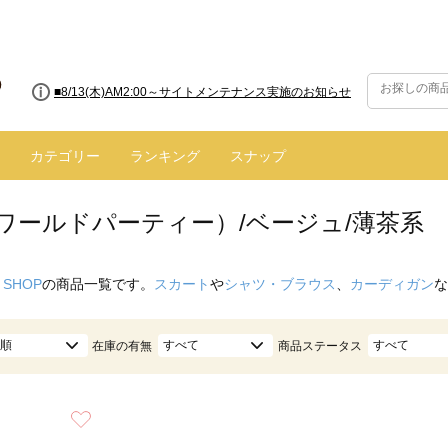
■8/13(木)AM2:00～サイトメンテナンス実施のお知らせ
カテゴリー
ランキング
スナップ
（ワールドパーティー）/ベージュ/薄茶系
 SHOP
の商品一覧です。
スカート
や
シャツ・ブラウス
、
カーディガン
な
順
すべて
すべて
在庫の有無
商品ステータス
お気に入り