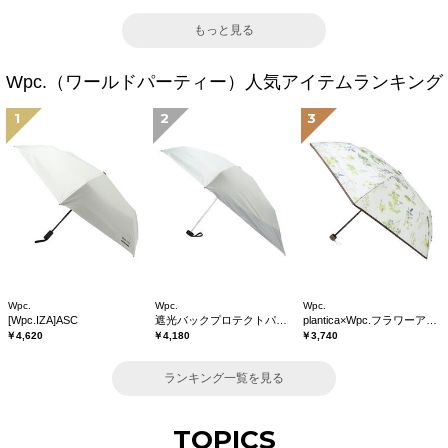
もっと見る
Wpc.（ワールドパーティー）人気アイテムランキング
1
2
3
Wpc.
Wpc.
Wpc.
[Wpc.IZA]ASC
遮光バックプロテクトパラソル tiny
plantica×Wpc.フラワーアンブレラプラスティックmini
￥4,620
￥4,180
￥3,740
ランキング一覧を見る
TOPICS