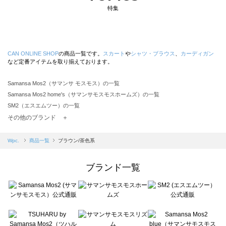
特集
CAN ONLINE SHOP
の商品一覧です。
スカート
や
シャツ・ブラウス
、
カーディガン
など定番アイテムを取り揃えております。
Samansa Mos2（サマンサ モスモス）の一覧
Samansa Mos2 home's（サマンサモスモスホームズ）の一覧
SM2（エスエムツー）の一覧
TSUHARU by Samansa Mos2（ツハルバイサマンサモスモス）の一覧
その他のブランド ＋
sm2rhythm（サマンサモスモス リズム）の一覧
Samansa Mos2 blue（サマンサモスモス ブルー）の一覧
Wpc.
商品一覧
ブラウン/茶色系
Samansa Mos2 Lagom（サマンサモスモス ラーゴム）の一覧
ehka sopo（エヘカソポ）の一覧
ブランド一覧
sō4ū（ソウフォーユー）の一覧
Te chichi（テチチ）の一覧
Te chichi CLASSIC（テチチ クラシック）の一覧
Te chichi TERRASSE（テチチ テラス）の一覧
Lugnoncure（ルノンキュール）の一覧