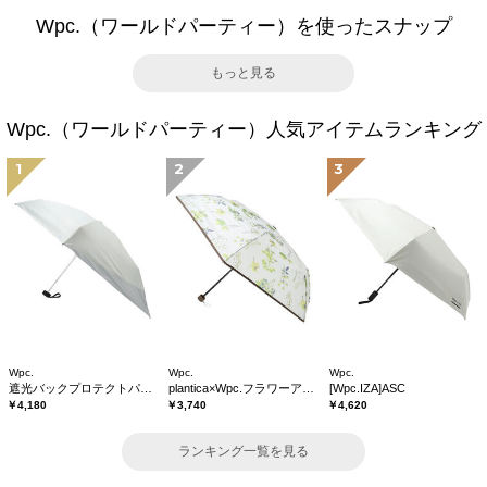
Wpc.（ワールドパーティー）を使ったスナップ
もっと見る
Wpc.（ワールドパーティー）人気アイテムランキング
1
2
3
Wpc.
Wpc.
Wpc.
遮光バックプロテクトパラソル tiny
plantica×Wpc.フラワーアンブレラプラスティックmini
[Wpc.IZA]ASC
￥4,180
￥3,740
￥4,620
ランキング一覧を見る