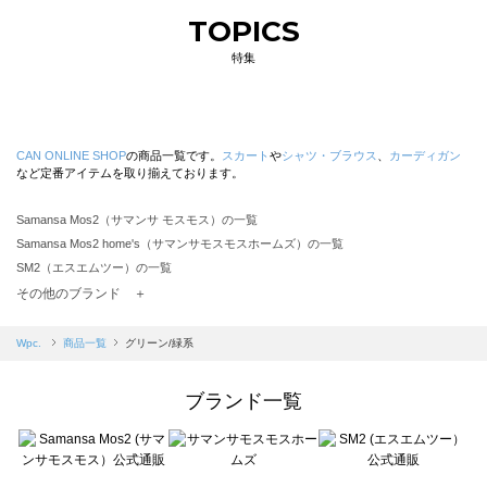
TOPICS
特集
CAN ONLINE SHOP
の商品一覧です。
スカート
や
シャツ・ブラウス
、
カーディガン
など定番アイテムを取り揃えております。
Samansa Mos2（サマンサ モスモス）の一覧
Samansa Mos2 home's（サマンサモスモスホームズ）の一覧
SM2（エスエムツー）の一覧
TSUHARU by Samansa Mos2（ツハルバイサマンサモスモス）の一覧
その他のブランド ＋
sm2rhythm（サマンサモスモス リズム）の一覧
Samansa Mos2 blue（サマンサモスモス ブルー）の一覧
Wpc.
商品一覧
グリーン/緑系
Samansa Mos2 Lagom（サマンサモスモス ラーゴム）の一覧
ehka sopo（エヘカソポ）の一覧
ブランド一覧
sō4ū（ソウフォーユー）の一覧
Te chichi（テチチ）の一覧
Te chichi CLASSIC（テチチ クラシック）の一覧
Te chichi TERRASSE（テチチ テラス）の一覧