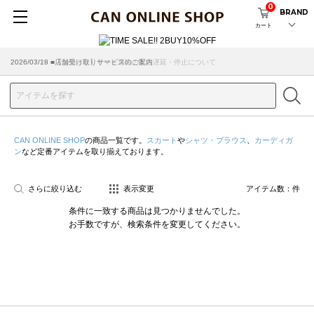
0
BRAND
カート
2026/07/29 ■【お知らせ】ヤマト運輸の配送遅延・停止について
2026/03/18 ■店舗受け取りサービスのご案内
CAN ONLINE SHOP
の商品一覧です。
スカート
や
シャツ・ブラウス
、
カーディガ
ン
など定番アイテムを取り揃えております。
さらに絞り込む
表示変更
アイテム数：
件
条件に一致する商品は見つかりませんでした。
お手数ですが、検索条件を変更してください。