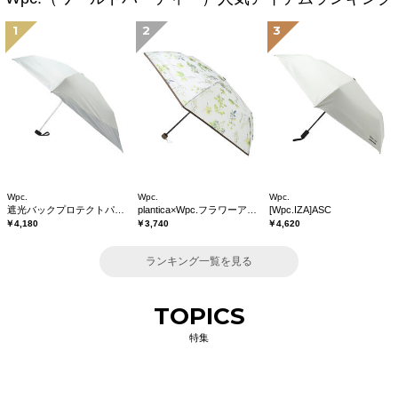
1
2
3
Wpc.
Wpc.
Wpc.
遮光バックプロテクトパラソル tiny
plantica×Wpc.フラワーアンブレラプラスティックmini
[Wpc.IZA]ASC
￥4,180
￥3,740
￥4,620
ランキング一覧を見る
TOPICS
特集