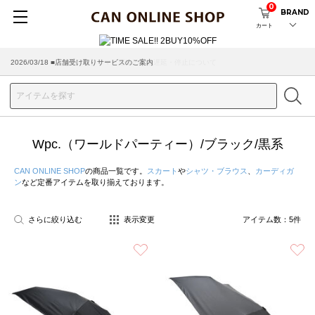
0
BRAND
カート
2026/03/18 ■店舗受け取りサービスのご案内
Wpc.（ワールドパーティー）/ブラック/黒系
CAN ONLINE SHOP
の商品一覧です。
スカート
や
シャツ・ブラウス
、
カーディガ
ン
など定番アイテムを取り揃えております。
さらに絞り込む
表示変更
アイテム数：
5
件
お気に入り