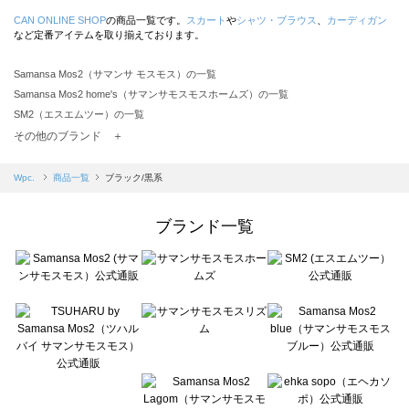
CAN ONLINE SHOP
の商品一覧です。
スカート
や
シャツ・ブラウス
、
カーディガン
など定番アイテムを取り揃えております。
Samansa Mos2（サマンサ モスモス）の一覧
Samansa Mos2 home's（サマンサモスモスホームズ）の一覧
SM2（エスエムツー）の一覧
TSUHARU by Samansa Mos2（ツハルバイサマンサモスモス）の一覧
その他のブランド ＋
sm2rhythm（サマンサモスモス リズム）の一覧
Samansa Mos2 blue（サマンサモスモス ブルー）の一覧
Wpc.
商品一覧
ブラック/黒系
Samansa Mos2 Lagom（サマンサモスモス ラーゴム）の一覧
ehka sopo（エヘカソポ）の一覧
ブランド一覧
sō4ū（ソウフォーユー）の一覧
Te chichi（テチチ）の一覧
Te chichi CLASSIC（テチチ クラシック）の一覧
Te chichi TERRASSE（テチチ テラス）の一覧
Lugnoncure（ルノンキュール）の一覧
BETTY'S BLUE（べティーズブルー）の一覧
Wpc.（ワールドパーティー）の一覧