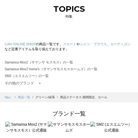
TOPICS
特集
CAN ONLINE SHOP
の商品一覧です。
スカート
や
シャツ・ブラウス
、
カーディガン
など定番アイテムを取り揃えております。
Samansa Mos2（サマンサ モスモス）の一覧
Samansa Mos2 home's（サマンサモスモスホームズ）の一覧
SM2（エスエムツー）の一覧
TSUHARU by Samansa Mos2（ツハルバイサマンサモスモス）の一覧
その他のブランド ＋
sm2rhythm（サマンサモスモス リズム）の一覧
Samansa Mos2 blue（サマンサモスモス ブルー）の一覧
Wpc.
商品一覧
グリーン/緑系
商品ステータス:期間限定、セール
Samansa Mos2 Lagom（サマンサモスモス ラーゴム）の一覧
ehka sopo（エヘカソポ）の一覧
ブランド一覧
sō4ū（ソウフォーユー）の一覧
Te chichi（テチチ）の一覧
Te chichi CLASSIC（テチチ クラシック）の一覧
Te chichi TERRASSE（テチチ テラス）の一覧