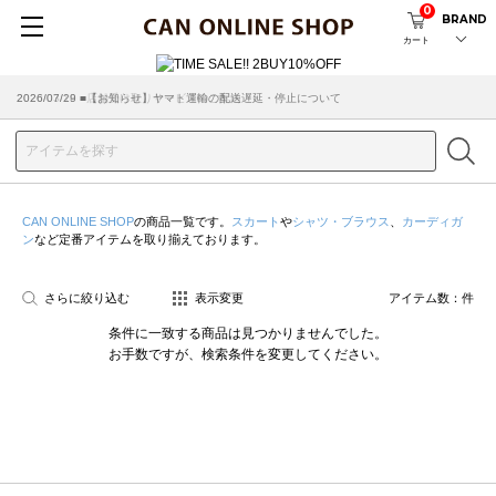
0
BRAND
カート
2026/07/29 ■【お知らせ】ヤマト運輸の配送遅延・停止について
2026/03/18 ■店舗受け取りサービスのご案内
CAN ONLINE SHOP
の商品一覧です。
スカート
や
シャツ・ブラウス
、
カーディガ
ン
など定番アイテムを取り揃えております。
さらに絞り込む
表示変更
アイテム数：
件
条件に一致する商品は見つかりませんでした。
お手数ですが、検索条件を変更してください。