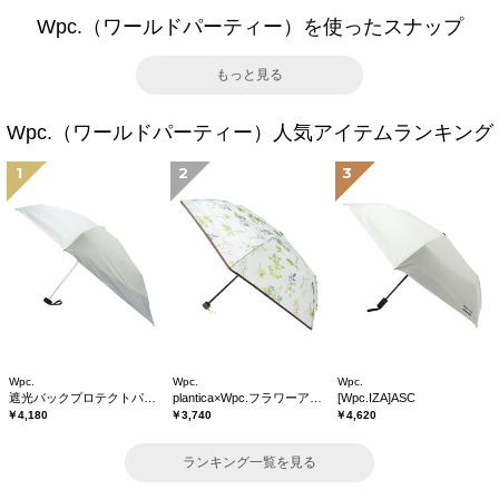
Wpc.（ワールドパーティー）を使ったスナップ
もっと見る
Wpc.（ワールドパーティー）人気アイテムランキング
1
2
3
Wpc.
Wpc.
Wpc.
遮光バックプロテクトパラソル tiny
plantica×Wpc.フラワーアンブレラプラスティックmini
[Wpc.IZA]ASC
￥4,180
￥3,740
￥4,620
ランキング一覧を見る