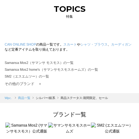
TOPICS
特集
CAN ONLINE SHOP
の商品一覧です。
スカート
や
シャツ・ブラウス
、
カーディガン
など定番アイテムを取り揃えております。
Samansa Mos2（サマンサ モスモス）の一覧
Samansa Mos2 home's（サマンサモスモスホームズ）の一覧
SM2（エスエムツー）の一覧
TSUHARU by Samansa Mos2（ツハルバイサマンサモスモス）の一覧
その他のブランド ＋
sm2rhythm（サマンサモスモス リズム）の一覧
Samansa Mos2 blue（サマンサモスモス ブルー）の一覧
Wpc.
商品一覧
シルバー/銀系
商品ステータス:期間限定、セール
Samansa Mos2 Lagom（サマンサモスモス ラーゴム）の一覧
ehka sopo（エヘカソポ）の一覧
ブランド一覧
sō4ū（ソウフォーユー）の一覧
Te chichi（テチチ）の一覧
Te chichi CLASSIC（テチチ クラシック）の一覧
Te chichi TERRASSE（テチチ テラス）の一覧