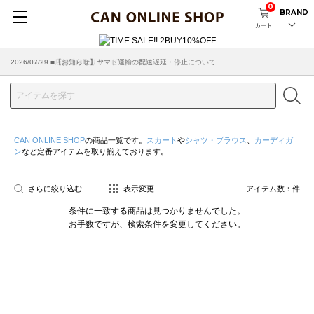
0
BRAND
カート
2026/07/29 ■【お知らせ】ヤマト運輸の配送遅延・停止について
2026/03/18 ■店舗受け取りサービスのご案内
CAN ONLINE SHOP
の商品一覧です。
スカート
や
シャツ・ブラウス
、
カーディガ
ン
など定番アイテムを取り揃えております。
さらに絞り込む
表示変更
アイテム数：
件
条件に一致する商品は見つかりませんでした。
お手数ですが、検索条件を変更してください。