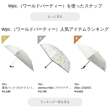
Wpc.（ワールドパーティー）を使ったスナップ
もっと見る
Wpc.（ワールドパーティー）人気アイテムランキング
1
2
3
Wpc.
Wpc.
Wpc.
遮光バックプロテクトパラソル tiny
plantica×Wpc.フラワーアンブレラプラスティックmini
[Wpc.IZA]ASC
￥4,180
￥3,740
￥4,620
ランキング一覧を見る