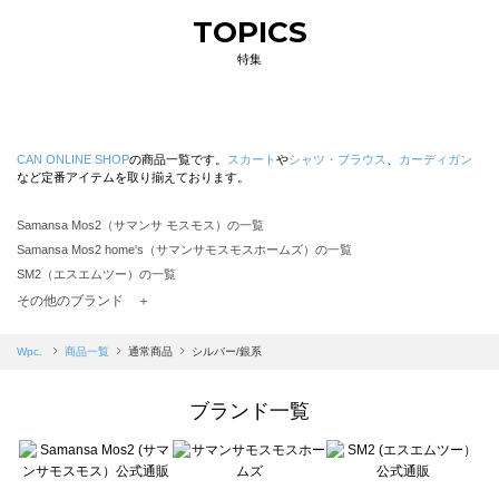
TOPICS
特集
CAN ONLINE SHOP
の商品一覧です。
スカート
や
シャツ・ブラウス
、
カーディガン
など定番アイテムを取り揃えております。
Samansa Mos2（サマンサ モスモス）の一覧
Samansa Mos2 home's（サマンサモスモスホームズ）の一覧
SM2（エスエムツー）の一覧
TSUHARU by Samansa Mos2（ツハルバイサマンサモスモス）の一覧
その他のブランド ＋
sm2rhythm（サマンサモスモス リズム）の一覧
Samansa Mos2 blue（サマンサモスモス ブルー）の一覧
Wpc.
商品一覧
通常商品
シルバー/銀系
Samansa Mos2 Lagom（サマンサモスモス ラーゴム）の一覧
ehka sopo（エヘカソポ）の一覧
ブランド一覧
sō4ū（ソウフォーユー）の一覧
Te chichi（テチチ）の一覧
Te chichi CLASSIC（テチチ クラシック）の一覧
Te chichi TERRASSE（テチチ テラス）の一覧