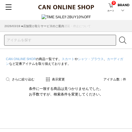
0
BRAND
カート
2026/07/29 ■【お知らせ】ヤマト運輸の配送遅延・停止について
2026/03/18 ■店舗受け取りサービスのご案内
CAN ONLINE SHOP
の商品一覧です。
スカート
や
シャツ・ブラウス
、
カーディガ
ン
など定番アイテムを取り揃えております。
さらに絞り込む
表示変更
アイテム数：
件
条件に一致する商品は見つかりませんでした。
お手数ですが、検索条件を変更してください。