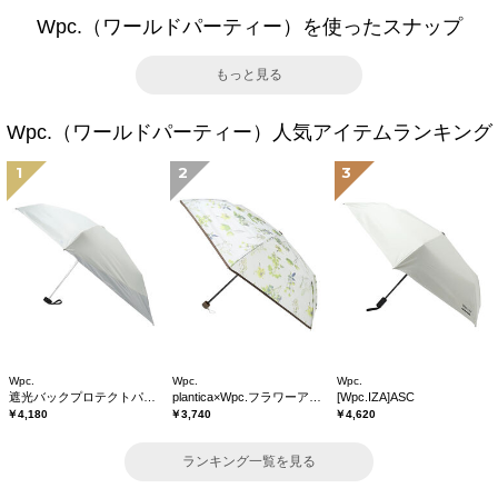
Wpc.（ワールドパーティー）を使ったスナップ
もっと見る
Wpc.（ワールドパーティー）人気アイテムランキング
1
2
3
Wpc.
Wpc.
Wpc.
遮光バックプロテクトパラソル tiny
plantica×Wpc.フラワーアンブレラプラスティックmini
[Wpc.IZA]ASC
￥4,180
￥3,740
￥4,620
ランキング一覧を見る