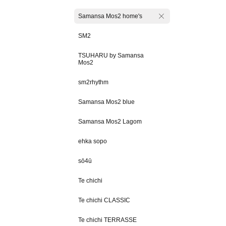
Samansa Mos2 home's
SM2
TSUHARU by Samansa
Mos2
sm2rhythm
Samansa Mos2 blue
Samansa Mos2 Lagom
ehka sopo
sō4ū
Te chichi
Te chichi CLASSIC
Te chichi TERRASSE