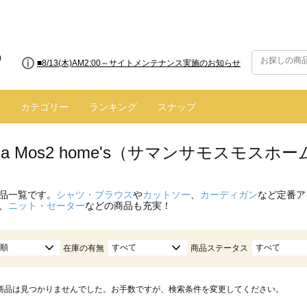
■8/13(木)AM2:00～サイトメンテナンス実施のお知らせ
カテゴリー
ランキング
スナップ
nsa Mos2 home's（サマンサモスモス
品一覧です。
シャツ・ブラウス
や
カットソー
、
カーディガン
など定番ア
、
ニット・セーター
などの商品も充実！
順
すべて
すべて
在庫の有無
商品ステータス
商品は見つかりませんでした。お手数ですが、検索条件を変更してください。