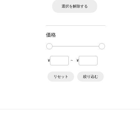
選択を解除する
価格
¥
~
¥
リセット
絞り込む