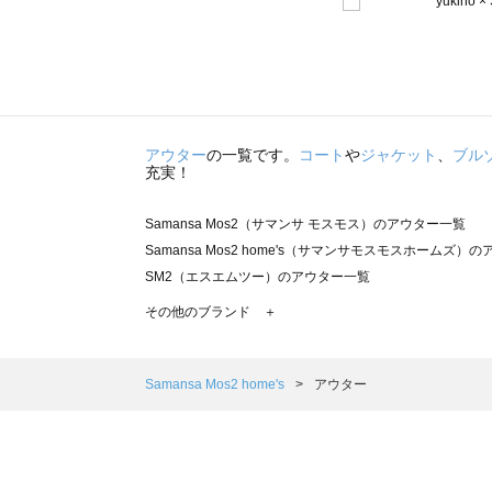
アウター
の一覧です。
コート
や
ジャケット
、
ブル
充実！
Samansa Mos2（サマンサ モスモス）のアウター一覧
Samansa Mos2 home's（サマンサモスモスホームズ）
SM2（エスエムツー）のアウター一覧
TSUHARU by Samansa Mos2（ツハルバイサマンサ
その他のブランド ＋
sm2rhythm（サマンサモスモス リズム）のアウター一覧
Samansa Mos2 blue（サマンサモスモス ブルー）のア
Samansa Mos2 Lagom（サマンサモスモス ラーゴム）
Samansa Mos2 home's
アウター
ehka sopo（エヘカソポ）のアウター一覧
sō4ū（ソウフォーユー）のアウター一覧
Te chichi（テチチ）のアウター一覧
Te chichi CLASSIC（テチチ クラシック）のアウター一覧