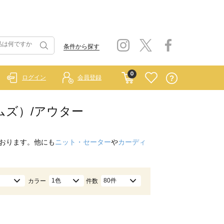
条件から探す
0
ログイン
会員登録
ホームズ）/アウター
おります。他にも
ニット・セーター
や
カーディ
1色
80件
カラー
件数