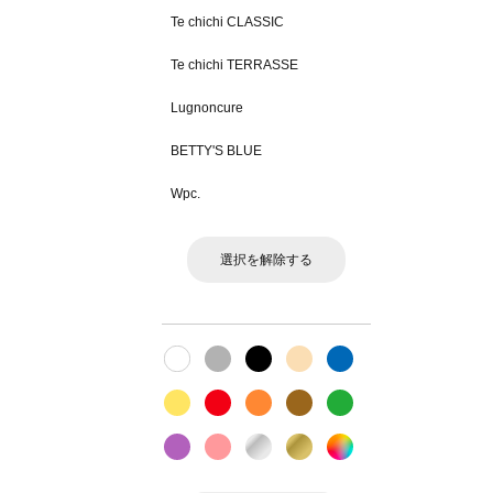
Te chichi CLASSIC
Te chichi TERRASSE
Lugnoncure
BETTY'S BLUE
Wpc.
選択を解除する