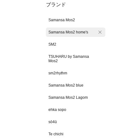
ブランド
Samansa Mos2
Samansa Mos2 home's
SM2
TSUHARU by Samansa
Mos2
sm2rhythm
Samansa Mos2 blue
Samansa Mos2 Lagom
ehka sopo
sō4ū
Te chichi