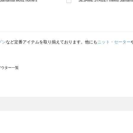
ゾン
など定番アイテムを取り揃えております。他にも
ニット・セーター
のアウター一覧
モスモス）のアウター一覧
ウター一覧
のアウター一覧