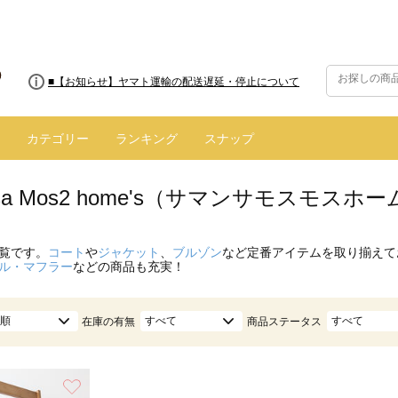
■8/13(木)AM2:00～サイトメンテナンス実施のお知らせ
■【お知らせ】ヤマト運輸の配送遅延・停止について
カテゴリー
ランキング
スナップ
nsa Mos2 home's（サマンサモスモス
覧です。
コート
や
ジャケット
、
ブルゾン
など定番アイテムを取り揃えて
ル・マフラー
などの商品も充実！
順
すべて
すべて
在庫の有無
商品ステータス
お気に入り