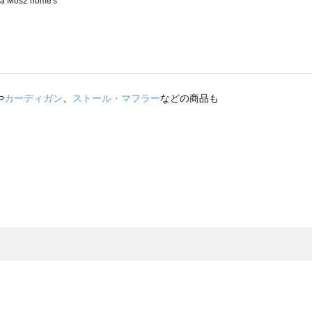
や
カーディガン
、
ストール・マフラー
などの商品も