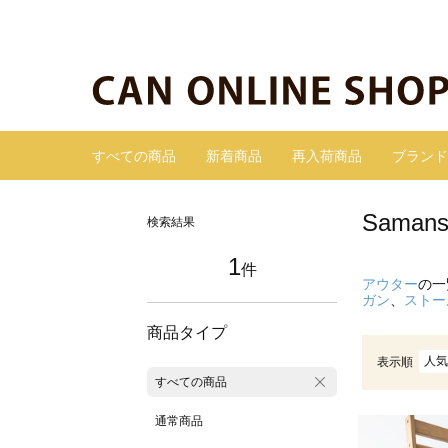
すべての商品
新着商品
再入荷商品
ブランド
Sama
検索結果
1
件
アウター
の一
ガン
、
ストー
商品タイプ
人気
表示順
すべての商品
通常商品