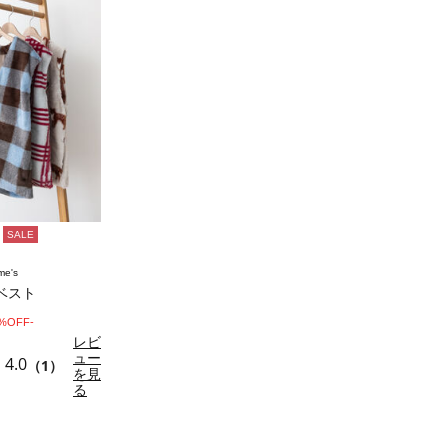
SALE
me's
ベスト
0%OFF-
レビ
ュー
4.0
（1）
を見
る