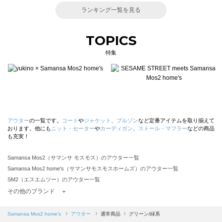
ランキング一覧を見る
TOPICS
特集
アウター
の一覧です。
コート
や
ジャケット
、
ブルゾン
など定番アイテムを取り揃えて
おります。他にも
ニット・セーター
や
カーディガン
、
ストール・マフラー
などの商品
も充実！
Samansa Mos2（サマンサ モスモス）のアウター一覧
Samansa Mos2 home's（サマンサモスモスホームズ）のアウター一覧
SM2（エスエムツー）のアウター一覧
TSUHARU by Samansa Mos2（ツハルバイサマンサモスモス）のアウター一覧
その他のブランド ＋
sm2rhythm（サマンサモスモス リズム）のアウター一覧
Samansa Mos2 blue（サマンサモスモス ブルー）のアウター一覧
Samansa Mos2 home's
アウター
通常商品
グリーン/緑系