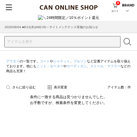
0
BRAND
カート
2026/08/04 ■8/13(木)AM2:00～サイトメンテナンス実施のお知らせ
アウター
の一覧です。
コート
や
ジャケット
、
ブルゾン
など定番アイテムを取り揃え
ております。他にも
ニット・セーター
や
カーディガン
、
ストール・マフラー
などの
商品も充実！
さらに絞り込む
表示変更
アイテム数：
件
条件に一致する商品は見つかりませんでした。
お手数ですが、検索条件を変更してください。