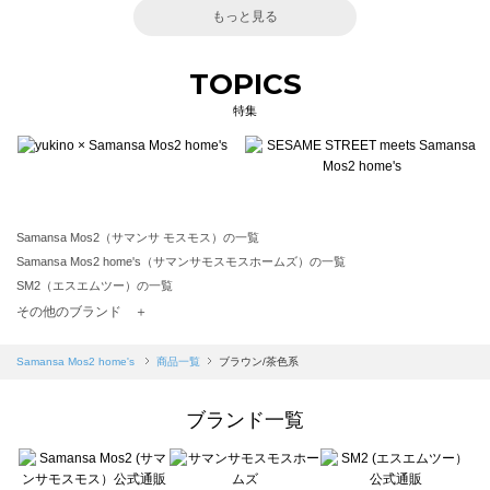
もっと見る
TOPICS
特集
Samansa Mos2（サマンサ モスモス）の一覧
Samansa Mos2 home's（サマンサモスモスホームズ）の一覧
SM2（エスエムツー）の一覧
TSUHARU by Samansa Mos2（ツハルバイサマンサモスモス）の一覧
その他のブランド ＋
sm2rhythm（サマンサモスモス リズム）の一覧
Samansa Mos2 blue（サマンサモスモス ブルー）の一覧
Samansa Mos2 home's
商品一覧
ブラウン/茶色系
Samansa Mos2 Lagom（サマンサモスモス ラーゴム）の一覧
ehka sopo（エヘカソポ）の一覧
ブランド一覧
sō4ū（ソウフォーユー）の一覧
Te chichi（テチチ）の一覧
Te chichi CLASSIC（テチチ クラシック）の一覧