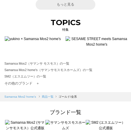
もっと見る
TOPICS
特集
Samansa Mos2（サマンサ モスモス）の一覧
Samansa Mos2 home's（サマンサモスモスホームズ）の一覧
SM2（エスエムツー）の一覧
TSUHARU by Samansa Mos2（ツハルバイサマンサモスモス）の一覧
その他のブランド ＋
sm2rhythm（サマンサモスモス リズム）の一覧
Samansa Mos2 blue（サマンサモスモス ブルー）の一覧
Samansa Mos2 home's
商品一覧
ゴールド/金系
Samansa Mos2 Lagom（サマンサモスモス ラーゴム）の一覧
ehka sopo（エヘカソポ）の一覧
ブランド一覧
sō4ū（ソウフォーユー）の一覧
Te chichi（テチチ）の一覧
Te chichi CLASSIC（テチチ クラシック）の一覧