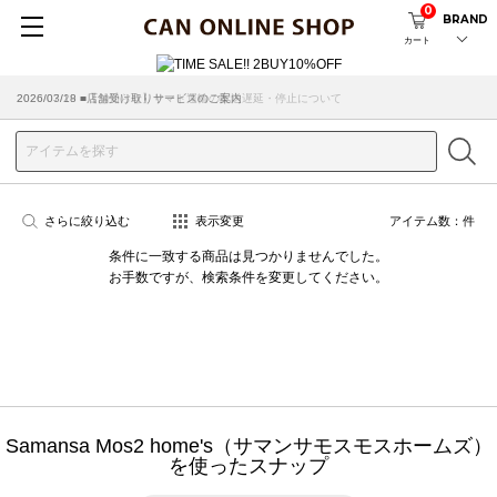
0
BRAND
カート
2026/07/29 ■【お知らせ】ヤマト運輸の配送遅延・停止について
2026/03/18 ■店舗受け取りサービスのご案内
さらに絞り込む
表示変更
アイテム数：
件
条件に一致する商品は見つかりませんでした。
お手数ですが、検索条件を変更してください。
Samansa Mos2 home's（サマンサモスモスホームズ）
を使ったスナップ