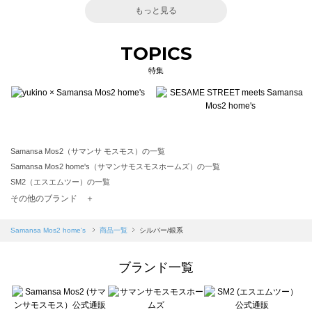
もっと見る
TOPICS
特集
Samansa Mos2（サマンサ モスモス）の一覧
Samansa Mos2 home's（サマンサモスモスホームズ）の一覧
SM2（エスエムツー）の一覧
TSUHARU by Samansa Mos2（ツハルバイサマンサモスモス）の一覧
その他のブランド ＋
sm2rhythm（サマンサモスモス リズム）の一覧
Samansa Mos2 blue（サマンサモスモス ブルー）の一覧
Samansa Mos2 home's
商品一覧
シルバー/銀系
Samansa Mos2 Lagom（サマンサモスモス ラーゴム）の一覧
ehka sopo（エヘカソポ）の一覧
ブランド一覧
sō4ū（ソウフォーユー）の一覧
Te chichi（テチチ）の一覧
Te chichi CLASSIC（テチチ クラシック）の一覧