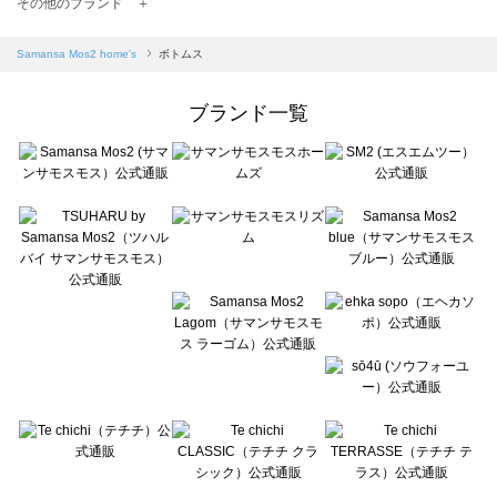
TSUHARU by Samansa Mos2（ツハルバイサマンサモスモス）のボトムス一覧
その他のブランド ＋
sm2rhythm（サマンサモスモス リズム）のボトムス一覧
Samansa Mos2 blue（サマンサモスモス ブルー）のボトムス一覧
Samansa Mos2 home's
ボトムス
Samansa Mos2 Lagom（サマンサモスモス ラーゴム）のボトムス一覧
ehka sopo（エヘカソポ）のボトムス一覧
ブランド一覧
sō4ū（ソウフォーユー）のボトムス一覧
Te chichi（テチチ）のボトムス一覧
Te chichi CLASSIC（テチチ クラシック）のボトムス一覧
Te chichi TERRASSE（テチチ テラス）のボトムス一覧
Lugnoncure（ルノンキュール）のボトムス一覧
BETTY'S BLUE（べティーズブルー）のボトムス一覧
Wpc.（ワールドパーティー）のボトムス一覧