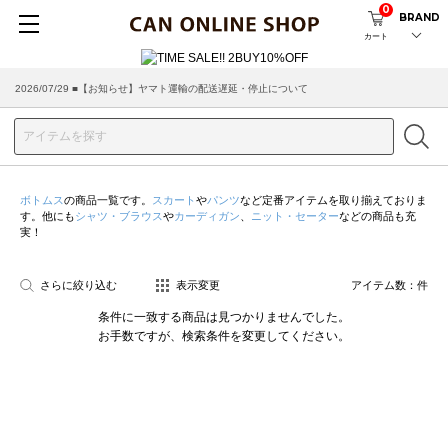
0
BRAND
カート
2026/07/29 ■【お知らせ】ヤマト運輸の配送遅延・停止について
ボトムス
の商品一覧です。
スカート
や
パンツ
など定番アイテムを取り揃えておりま
す。他にも
シャツ・ブラウス
や
カーディガン
、
ニット・セーター
などの商品も充
実！
さらに絞り込む
表示変更
アイテム数：
件
条件に一致する商品は見つかりませんでした。
お手数ですが、検索条件を変更してください。