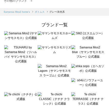
TSUHARU by Samansa Mos2（ツハルバイサマンサモスモス）のボトムス一覧
その他のブランド ＋
sm2rhythm（サマンサモスモス リズム）のボトムス一覧
Samansa Mos2 blue（サマンサモスモス ブルー）のボトムス一覧
Samansa Mos2 home's
ボトムス
グレー/灰色系
Samansa Mos2 Lagom（サマンサモスモス ラーゴム）のボトムス一覧
ehka sopo（エヘカソポ）のボトムス一覧
ブランド一覧
sō4ū（ソウフォーユー）のボトムス一覧
Te chichi（テチチ）のボトムス一覧
Te chichi CLASSIC（テチチ クラシック）のボトムス一覧
Te chichi TERRASSE（テチチ テラス）のボトムス一覧
Lugnoncure（ルノンキュール）のボトムス一覧
BETTY'S BLUE（べティーズブルー）のボトムス一覧
Wpc.（ワールドパーティー）のボトムス一覧