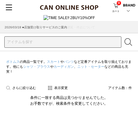
0
BRAND
カート
2026/07/29 ■【お知らせ】ヤマト運輸の配送遅延・停止について
2026/03/18 ■店舗受け取りサービスのご案内
ボトムス
の商品一覧です。
スカート
や
パンツ
など定番アイテムを取り揃えておりま
す。他にも
シャツ・ブラウス
や
カーディガン
、
ニット・セーター
などの商品も充
実！
さらに絞り込む
表示変更
アイテム数：
件
条件に一致する商品は見つかりませんでした。
お手数ですが、検索条件を変更してください。