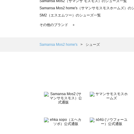
Samansa Mos2（サマンサ モスモス）のシューズ一覧
Samansa Mos2 home's（サマンサモスモスホームズ）
SM2（エスエムツー）のシューズ一覧
TSUHARU by Samansa Mos2（ツハルバイサマンサ
その他のブランド ＋
sm2rhythm（サマンサモスモス リズム）のシューズ一覧
Samansa Mos2 blue（サマンサモスモス ブルー）のシ
Samansa Mos2 Lagom（サマンサモスモス ラーゴム）
Samansa Mos2 home's
シューズ
ehka sopo（エヘカソポ）のシューズ一覧
sō4ū（ソウフォーユー）のシューズ一覧
Te chichi（テチチ）のシューズ一覧
Te chichi CLASSIC（テチチ クラシック）のシューズ一覧
Te chichi TERRASSE（テチチ テラス）のシューズ一覧
Lugnoncure（ルノンキュール）のシューズ一覧
BETTY'S BLUE（べティーズブルー）のシューズ一覧
Wpc.（ワールドパーティー）のシューズ一覧