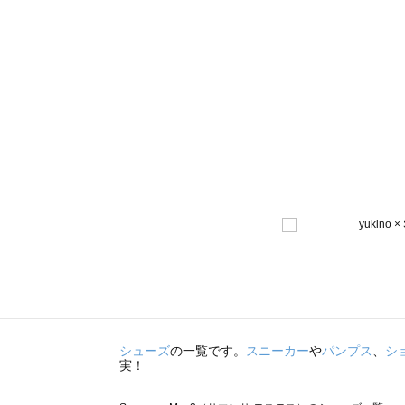
シューズ
の一覧です。
スニーカー
や
パンプス
、
シ
実！