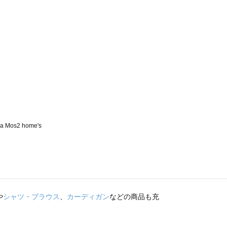
や
シャツ・ブラウス
、
カーディガン
などの商品も充