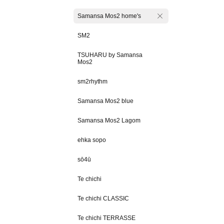
Samansa Mos2 home's
SM2
TSUHARU by Samansa
Mos2
sm2rhythm
Samansa Mos2 blue
Samansa Mos2 Lagom
ehka sopo
sō4ū
Te chichi
Te chichi CLASSIC
Te chichi TERRASSE