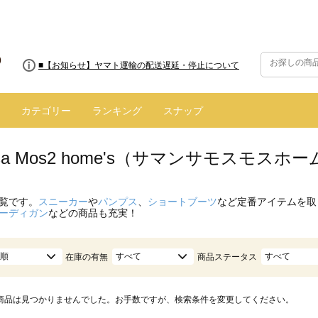
■【お知らせ】ヤマト運輸の配送遅延・停止について
カテゴリー
ランキング
スナップ
nsa Mos2 home's（サマンサモスモス
覧です。
スニーカー
や
パンプス
、
ショートブーツ
など定番アイテムを取
ーディガン
などの商品も充実！
順
すべて
すべて
在庫の有無
商品ステータス
商品は見つかりませんでした。お手数ですが、検索条件を変更してください。