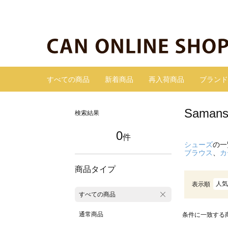
すべての商品
新着商品
再入荷商品
ブランド
Sama
検索結果
0
件
シューズ
の一
ブラウス
、
カ
商品タイプ
人気
表示順
すべての商品
通常商品
条件に一致する