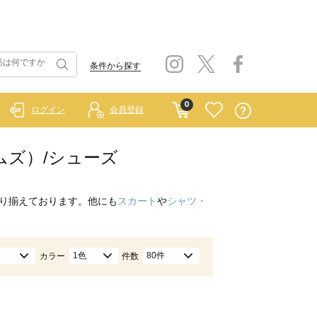
条件から探す
0
ログイン
会員登録
ホームズ）/シューズ
り揃えております。他にも
スカート
や
シャツ・
1色
80件
カラー
件数