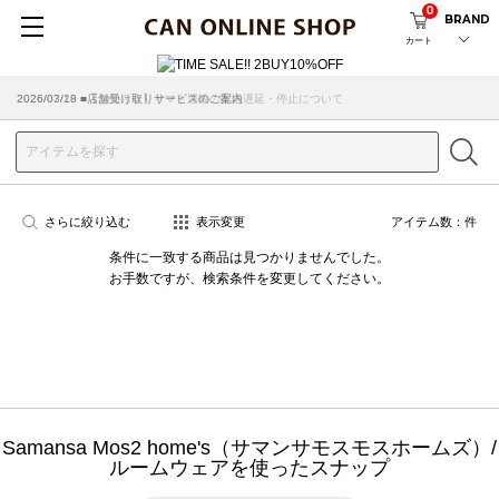
0
BRAND
カート
2026/07/29 ■【お知らせ】ヤマト運輸の配送遅延・停止について
2026/03/18 ■店舗受け取りサービスのご案内
さらに絞り込む
表示変更
アイテム数：
件
条件に一致する商品は見つかりませんでした。
お手数ですが、検索条件を変更してください。
Samansa Mos2 home's（サマンサモスモスホームズ）/
ルームウェアを使ったスナップ