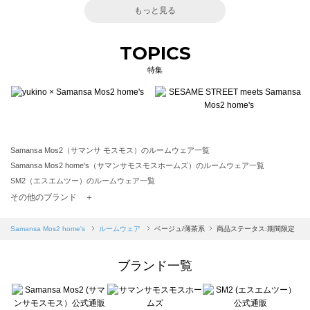
もっと見る
TOPICS
特集
Samansa Mos2（サマンサ モスモス）のルームウェア一覧
Samansa Mos2 home's（サマンサモスモスホームズ）のルームウェア一覧
SM2（エスエムツー）のルームウェア一覧
TSUHARU by Samansa Mos2（ツハルバイサマンサモスモス）のルームウェア一覧
その他のブランド ＋
sm2rhythm（サマンサモスモス リズム）のルームウェア一覧
Samansa Mos2 blue（サマンサモスモス ブルー）のルームウェア一覧
Samansa Mos2 home's
ルームウェア
ベージュ/薄茶系
商品ステータス:期間限定
Samansa Mos2 Lagom（サマンサモスモス ラーゴム）のルームウェア一覧
ehka sopo（エヘカソポ）のルームウェア一覧
ブランド一覧
sō4ū（ソウフォーユー）のルームウェア一覧
Te chichi（テチチ）のルームウェア一覧
Te chichi CLASSIC（テチチ クラシック）のルームウェア一覧