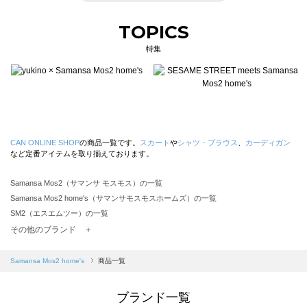
TOPICS
特集
CAN ONLINE SHOP
の商品一覧です。
スカート
や
シャツ・ブラウス
、
カーディガン
など定番アイテムを取り揃えております。
Samansa Mos2（サマンサ モスモス）の一覧
Samansa Mos2 home's（サマンサモスモスホームズ）の一覧
SM2（エスエムツー）の一覧
TSUHARU by Samansa Mos2（ツハルバイサマンサモスモス）の一覧
その他のブランド ＋
sm2rhythm（サマンサモスモス リズム）の一覧
Samansa Mos2 blue（サマンサモスモス ブルー）の一覧
Samansa Mos2 home's
商品一覧
Samansa Mos2 Lagom（サマンサモスモス ラーゴム）の一覧
ehka sopo（エヘカソポ）の一覧
ブランド一覧
sō4ū（ソウフォーユー）の一覧