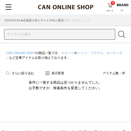
0
BRAND
カート
2026/07/29 ■【お知らせ】ヤマト運輸の配送遅延・停止について
2026/03/18 ■店舗受け取りサービスのご案内
CAN ONLINE SHOP
の商品一覧です。
スカート
や
シャツ・ブラウス
、
カーディガ
ン
など定番アイテムを取り揃えております。
さらに絞り込む
表示変更
アイテム数：
件
条件に一致する商品は見つかりませんでした。
お手数ですが、検索条件を変更してください。