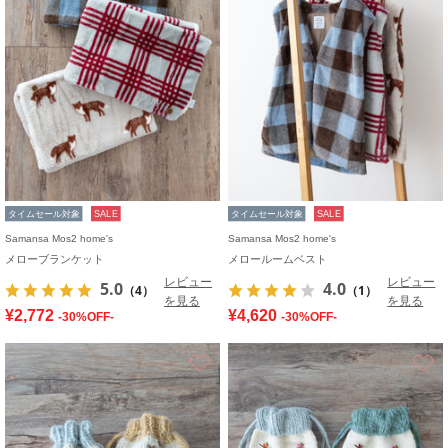
タイムセール対象
SALE
タイムセール対象
SALE
Samansa Mos2 home's
Samansa Mos2 home's
メローブランケット
メロールームベスト
レビュー
レビュー
5.0
4.0
（4）
（1）
を見る
を見る
¥2,772
¥4,620
-30%OFF-
-30%OFF-
お気に入り