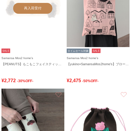
再入荷受付
SALE
タイムセール対象
SALE
Samansa Mos2 home's
Samansa Mos2 home's
【PEANUTS】もこもこフェイスティッシュケースカバー
【yukino×SamansaMos2home’s】ブローチ付バッグ
¥2,772
¥2,475
-30%OFF-
-50%OFF-
お気に入り