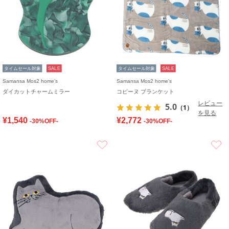
タイムセール対象
SALE
タイムセール対象
SALE
Samansa Mos2 home's
Samansa Mos2 home's
ダイカットチャームミラー
コピーヌ ブランケット
レビュー
5.0
（1）
を見る
¥1,540
¥2,772
-30%OFF-
-30%OFF-
お気に入り