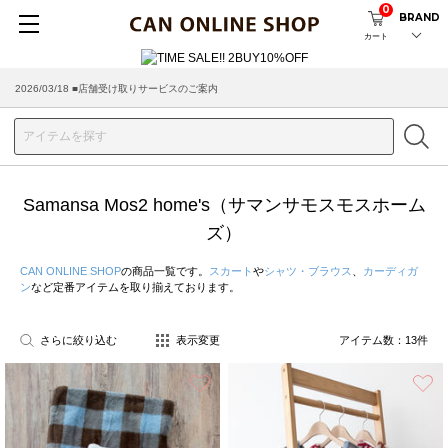
0
BRAND
カート
2026/03/18 ■店舗受け取りサービスのご案内
Samansa Mos2 home's（サマンサモスモスホーム
ズ）
CAN ONLINE SHOP
の商品一覧です。
スカート
や
シャツ・ブラウス
、
カーディガ
ン
など定番アイテムを取り揃えております。
さらに絞り込む
表示変更
アイテム数：
13
件
お気に入り