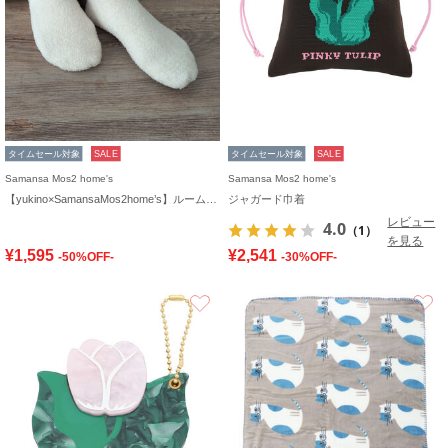
タイムセール対象
SALE
タイムセール対象
SALE
Samansa Mos2 home's
Samansa Mos2 home's
【yukino×SamansaMos2home’s】ルームソックス
ジャガード巾着
レビュー
4.0
（1）
を見る
¥1,595
¥2,541
-50%OFF-
-30%OFF-
お気に入り