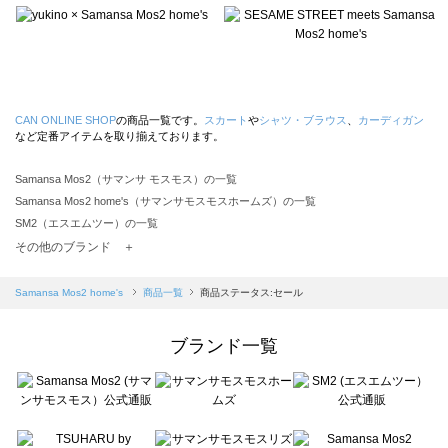
CAN ONLINE SHOP
の商品一覧です。
スカート
や
シャツ・ブラウス
、
カーディガン
など定番アイテムを取り揃えております。
Samansa Mos2（サマンサ モスモス）の一覧
Samansa Mos2 home's（サマンサモスモスホームズ）の一覧
SM2（エスエムツー）の一覧
TSUHARU by Samansa Mos2（ツハルバイサマンサモスモス）の一覧
その他のブランド ＋
sm2rhythm（サマンサモスモス リズム）の一覧
Samansa Mos2 blue（サマンサモスモス ブルー）の一覧
Samansa Mos2 home's
商品一覧
商品ステータス:セール
Samansa Mos2 Lagom（サマンサモスモス ラーゴム）の一覧
ehka sopo（エヘカソポ）の一覧
ブランド一覧
sō4ū（ソウフォーユー）の一覧
Te chichi（テチチ）の一覧
Te chichi CLASSIC（テチチ クラシック）の一覧
Te chichi TERRASSE（テチチ テラス）の一覧
Lugnoncure（ルノンキュール）の一覧