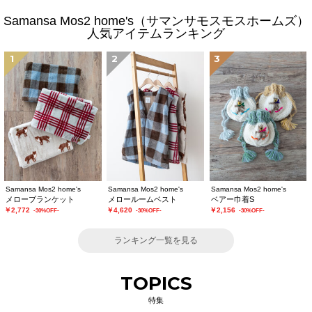
Samansa Mos2 home's（サマンサモスモスホームズ）
人気アイテムランキング
1
2
3
Samansa Mos2 home's
Samansa Mos2 home's
Samansa Mos2 home's
メローブランケット
メロールームベスト
ベアー巾着S
￥2,772
￥4,620
￥2,156
-30%OFF-
-30%OFF-
-30%OFF-
ランキング一覧を見る
TOPICS
特集