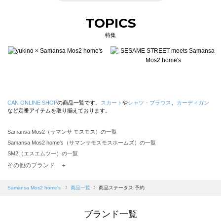
TOPICS
特集
CAN ONLINE SHOP
の商品一覧です。
スカート
や
シャツ・ブラウス
、
カーディガン
など定番アイテムを取り揃えております。
Samansa Mos2（サマンサ モスモス）の一覧
Samansa Mos2 home's（サマンサモスモスホームズ）の一覧
SM2（エスエムツー）の一覧
TSUHARU by Samansa Mos2（ツハルバイサマンサモスモス）の一覧
その他のブランド ＋
sm2rhythm（サマンサモスモス リズム）の一覧
Samansa Mos2 blue（サマンサモスモス ブルー）の一覧
Samansa Mos2 home's
商品一覧
商品ステータス:予約
Samansa Mos2 Lagom（サマンサモスモス ラーゴム）の一覧
ehka sopo（エヘカソポ）の一覧
ブランド一覧
sō4ū（ソウフォーユー）の一覧