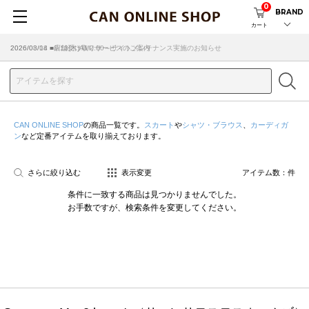
0
BRAND
カート
2026/08/04 ■8/13(木)AM2:00～サイトメンテナンス実施のお知らせ
2026/03/18 ■店舗受け取りサービスのご案内
CAN ONLINE SHOP
の商品一覧です。
スカート
や
シャツ・ブラウス
、
カーディガ
ン
など定番アイテムを取り揃えております。
さらに絞り込む
表示変更
アイテム数：
件
条件に一致する商品は見つかりませんでした。
お手数ですが、検索条件を変更してください。