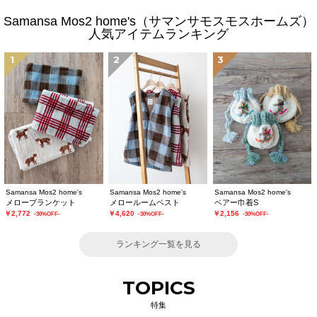
Samansa Mos2 home's（サマンサモスモスホームズ）
人気アイテムランキング
1
2
3
Samansa Mos2 home's
Samansa Mos2 home's
Samansa Mos2 home's
メローブランケット
メロールームベスト
ベアー巾着S
￥2,772
￥4,620
￥2,156
-30%OFF-
-30%OFF-
-30%OFF-
ランキング一覧を見る
TOPICS
特集