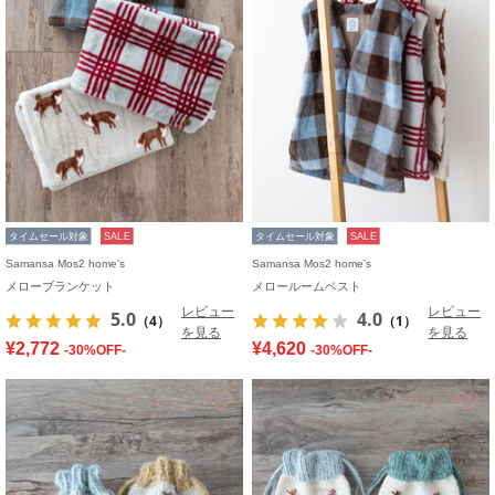
タイムセール対象
SALE
タイムセール対象
SALE
Samansa Mos2 home's
Samansa Mos2 home's
メローブランケット
メロールームベスト
レビュー
レビュー
5.0
4.0
（4）
（1）
を見る
を見る
¥2,772
¥4,620
-30%OFF-
-30%OFF-
お気に入り