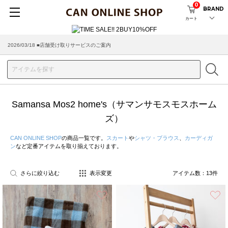
0
BRAND
カート
2026/03/18 ■店舗受け取りサービスのご案内
Samansa Mos2 home's（サマンサモスモスホーム
ズ）
CAN ONLINE SHOP
の商品一覧です。
スカート
や
シャツ・ブラウス
、
カーディガ
ン
など定番アイテムを取り揃えております。
さらに絞り込む
表示変更
アイテム数：
13
件
お気に入り