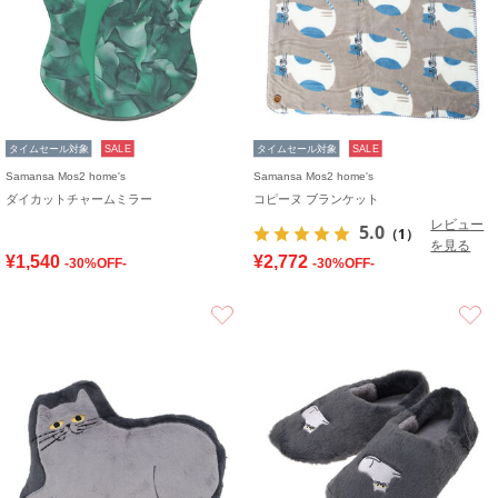
タイムセール対象
SALE
タイムセール対象
SALE
Samansa Mos2 home's
Samansa Mos2 home's
ダイカットチャームミラー
コピーヌ ブランケット
レビュー
5.0
（1）
を見る
¥1,540
¥2,772
-30%OFF-
-30%OFF-
お気に入り