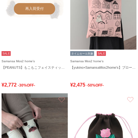
再入荷受付
SALE
タイムセール対象
SALE
Samansa Mos2 home's
Samansa Mos2 home's
【PEANUTS】もこもこフェイスティッシュケースカバー
【yukino×SamansaMos2home’s】ブローチ付バッグ
¥2,772
¥2,475
-30%OFF-
-50%OFF-
お気に入り