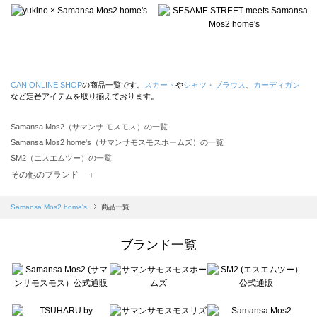
CAN ONLINE SHOP
の商品一覧です。
スカート
や
シャツ・ブラウス
、
カーディガン
など定番アイテムを取り揃えております。
Samansa Mos2（サマンサ モスモス）の一覧
Samansa Mos2 home's（サマンサモスモスホームズ）の一覧
SM2（エスエムツー）の一覧
TSUHARU by Samansa Mos2（ツハルバイサマンサモスモス）の一覧
その他のブランド ＋
sm2rhythm（サマンサモスモス リズム）の一覧
Samansa Mos2 blue（サマンサモスモス ブルー）の一覧
Samansa Mos2 home's
商品一覧
Samansa Mos2 Lagom（サマンサモスモス ラーゴム）の一覧
ehka sopo（エヘカソポ）の一覧
ブランド一覧
sō4ū（ソウフォーユー）の一覧
Te chichi（テチチ）の一覧
Te chichi CLASSIC（テチチ クラシック）の一覧
Te chichi TERRASSE（テチチ テラス）の一覧
Lugnoncure（ルノンキュール）の一覧