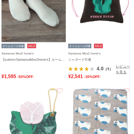
タイムセール対象
SALE
タイムセール対象
SALE
Samansa Mos2 home's
Samansa Mos2 home's
【yukino×SamansaMos2home’s】ルームソックス
ジャガード巾着
レビュー
4.0
（1）
を見る
¥1,595
¥2,541
-50%OFF-
-30%OFF-
お気に入り