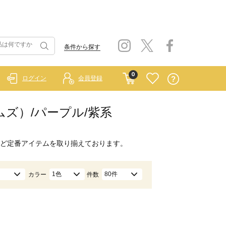
条件から探す
0
ログイン
会員登録
ホームズ）/パープル/紫系
ど定番アイテムを取り揃えております。
1色
80件
カラー
件数