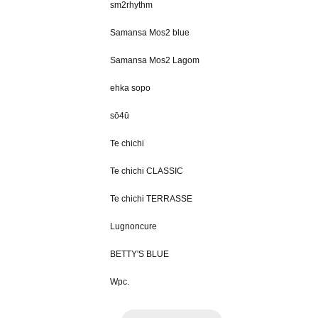
sm2rhythm
Samansa Mos2 blue
Samansa Mos2 Lagom
ehka sopo
sō4ū
Te chichi
Te chichi CLASSIC
Te chichi TERRASSE
Lugnoncure
BETTY'S BLUE
Wpc.