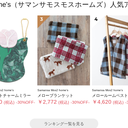
s2 home's（サマンサモスモスホームズ）
3
4
s2 home's
Samansa Mos2 home's
Samansa Mos2 home's
トチャームミラー
メローブランケット
メロールームベスト
0
￥2,772
￥4,620
(税込)
-30%OFF-
(税込)
-30%OFF-
(税込)
-
ランキング一覧を見る