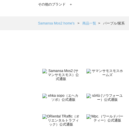
TSUHARU by Samansa Mos2（ツハルバイサマンサモ
その他のブランド ＋
sm2rhythm（サマンサモスモス リズム）の一覧
Samansa Mos2 blue（サマンサモスモス ブルー）の一覧
Samansa Mos2 Lagom（サマンサモスモス ラーゴム）の
Samansa Mos2 home's
商品一覧
パープル/紫系
ehka sopo（エヘカソポ）の一覧
sō4ū（ソウフォーユー）の一覧
Te chichi（テチチ）の一覧
Te chichi CLASSIC（テチチ クラシック）の一覧
Te chichi TERRASSE（テチチ テラス）の一覧
Lugnoncure（ルノンキュール）の一覧
BETTY'S BLUE（べティーズブルー）の一覧
Wpc.（ワールドパーティー）の一覧