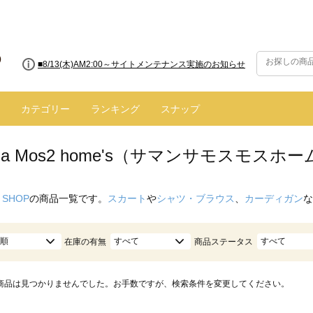
■8/13(木)AM2:00～サイトメンテナンス実施のお知らせ
カテゴリー
ランキング
スナップ
nsa Mos2 home's（サマンサモスモス
 SHOP
の商品一覧です。
スカート
や
シャツ・ブラウス
、
カーディガン
な
順
すべて
すべて
在庫の有無
商品ステータス
商品は見つかりませんでした。お手数ですが、検索条件を変更してください。