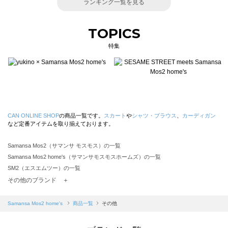
ランキング一覧を見る
TOPICS
特集
CAN ONLINE SHOP
の商品一覧です。
スカート
や
シャツ・ブラウス
、
カーディガン
など定番アイテムを取り揃えております。
Samansa Mos2（サマンサ モスモス）の一覧
Samansa Mos2 home's（サマンサモスモスホームズ）の一覧
SM2（エスエムツー）の一覧
TSUHARU by Samansa Mos2（ツハルバイサマンサモスモス）の一覧
その他のブランド ＋
sm2rhythm（サマンサモスモス リズム）の一覧
Samansa Mos2 blue（サマンサモスモス ブルー）の一覧
Samansa Mos2 home's
商品一覧
その他
Samansa Mos2 Lagom（サマンサモスモス ラーゴム）の一覧
ehka sopo（エヘカソポ）の一覧