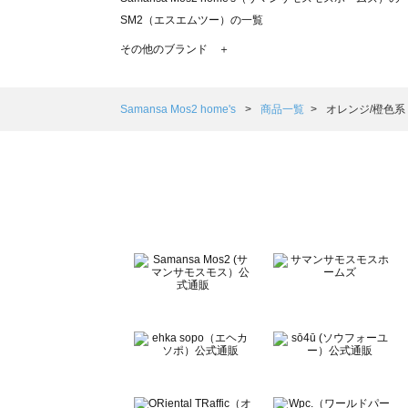
SM2（エスエムツー）の一覧
TSUHARU by Samansa Mos2（ツハルバイサマンサモ
その他のブランド ＋
sm2rhythm（サマンサモスモス リズム）の一覧
Samansa Mos2 blue（サマンサモスモス ブルー）の一覧
Samansa Mos2 Lagom（サマンサモスモス ラーゴム）の
Samansa Mos2 home's
商品一覧
オレンジ/橙色系
ehka sopo（エヘカソポ）の一覧
sō4ū（ソウフォーユー）の一覧
Te chichi（テチチ）の一覧
Te chichi CLASSIC（テチチ クラシック）の一覧
Te chichi TERRASSE（テチチ テラス）の一覧
Lugnoncure（ルノンキュール）の一覧
BETTY'S BLUE（べティーズブルー）の一覧
Wpc.（ワールドパーティー）の一覧