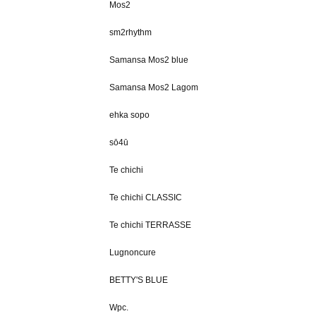
Mos2
sm2rhythm
Samansa Mos2 blue
Samansa Mos2 Lagom
ehka sopo
sō4ū
Te chichi
Te chichi CLASSIC
Te chichi TERRASSE
Lugnoncure
BETTY'S BLUE
Wpc.