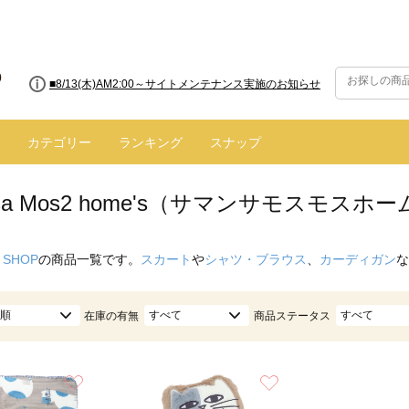
■8/13(木)AM2:00～サイトメンテナンス実施のお知らせ
カテゴリー
ランキング
スナップ
nsa Mos2 home's（サマンサモスモス
 SHOP
の商品一覧です。
スカート
や
シャツ・ブラウス
、
カーディガン
な
順
すべて
すべて
在庫の有無
商品ステータス
お気に入り
お気に入り