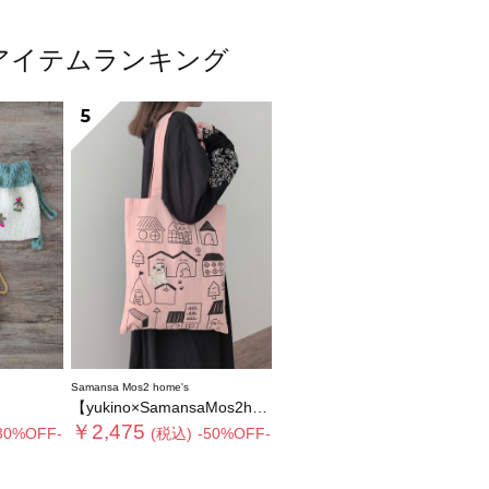
人気アイテムランキング
5
Samansa Mos2 home's
【yukino×SamansaMos2home’s】ブローチ付バッグ
￥2,475
30%OFF-
(税込)
-50%OFF-