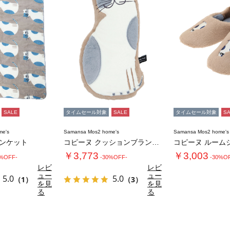
SALE
タイムセール対象
SALE
タイムセール対象
S
me's
Samansa Mos2 home's
Samansa Mos2 home's
ランケット
コピーヌ クッションブランケット
コピーヌ ルーム
￥3,773
￥3,003
0%OFF-
-30%OFF-
-30%O
レビ
レビ
ュー
ュー
5.0
5.0
（1）
（3）
を見
を見
る
る