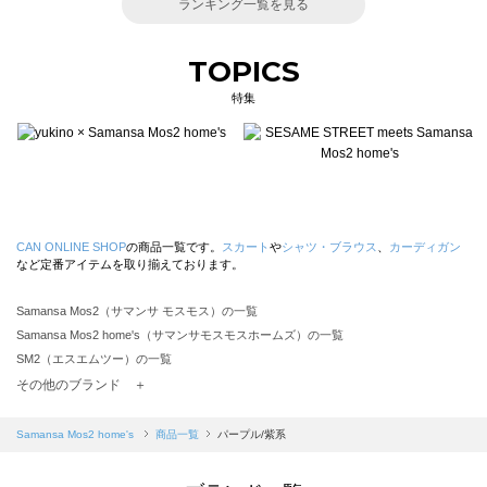
ランキング一覧を見る
TOPICS
特集
CAN ONLINE SHOP
の商品一覧です。
スカート
や
シャツ・ブラウス
、
カーディガン
など定番アイテムを取り揃えております。
Samansa Mos2（サマンサ モスモス）の一覧
Samansa Mos2 home's（サマンサモスモスホームズ）の一覧
SM2（エスエムツー）の一覧
TSUHARU by Samansa Mos2（ツハルバイサマンサモスモス）の一覧
その他のブランド ＋
sm2rhythm（サマンサモスモス リズム）の一覧
Samansa Mos2 blue（サマンサモスモス ブルー）の一覧
Samansa Mos2 home's
商品一覧
パープル/紫系
Samansa Mos2 Lagom（サマンサモスモス ラーゴム）の一覧
ehka sopo（エヘカソポ）の一覧