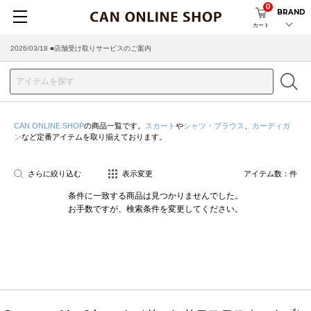
0
BRAND
カート
2026/03/18 ■店舗受け取りサービスのご案内
CAN ONLINE SHOP
の商品一覧です。
スカート
や
シャツ・ブラウス
、
カーディガ
ン
など定番アイテムを取り揃えております。
さらに絞り込む
表示変更
アイテム数：
件
条件に一致する商品は見つかりませんでした。
お手数ですが、検索条件を変更してください。