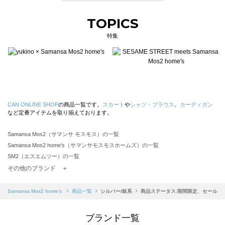
TOPICS
特集
CAN ONLINE SHOP
の商品一覧です。
スカート
や
シャツ・ブラウス
、
カーディガン
など定番アイテムを取り揃えております。
Samansa Mos2（サマンサ モスモス）の一覧
Samansa Mos2 home's（サマンサモスモスホームズ）の一覧
SM2（エスエムツー）の一覧
TSUHARU by Samansa Mos2（ツハルバイサマンサモスモス）の一覧
その他のブランド ＋
sm2rhythm（サマンサモスモス リズム）の一覧
Samansa Mos2 blue（サマンサモスモス ブルー）の一覧
Samansa Mos2 home's
商品一覧
シルバー/銀系
商品ステータス:期間限定、セール
Samansa Mos2 Lagom（サマンサモスモス ラーゴム）の一覧
ehka sopo（エヘカソポ）の一覧
ブランド一覧
sō4ū（ソウフォーユー）の一覧