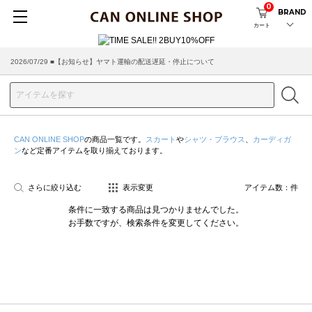
0
BRAND
カート
2026/07/29 ■【お知らせ】ヤマト運輸の配送遅延・停止について
2026/03/18 ■店舗受け取りサービスのご案内
CAN ONLINE SHOP
の商品一覧です。
スカート
や
シャツ・ブラウス
、
カーディガ
ン
など定番アイテムを取り揃えております。
さらに絞り込む
表示変更
アイテム数：
件
条件に一致する商品は見つかりませんでした。
お手数ですが、検索条件を変更してください。