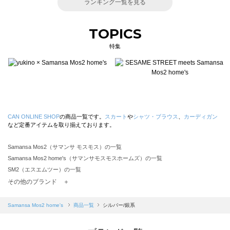
ランキング一覧を見る
TOPICS
特集
CAN ONLINE SHOP
の商品一覧です。
スカート
や
シャツ・ブラウス
、
カーディガン
など定番アイテムを取り揃えております。
Samansa Mos2（サマンサ モスモス）の一覧
Samansa Mos2 home's（サマンサモスモスホームズ）の一覧
SM2（エスエムツー）の一覧
TSUHARU by Samansa Mos2（ツハルバイサマンサモスモス）の一覧
その他のブランド ＋
sm2rhythm（サマンサモスモス リズム）の一覧
Samansa Mos2 blue（サマンサモスモス ブルー）の一覧
Samansa Mos2 home's
商品一覧
シルバー/銀系
Samansa Mos2 Lagom（サマンサモスモス ラーゴム）の一覧
ehka sopo（エヘカソポ）の一覧