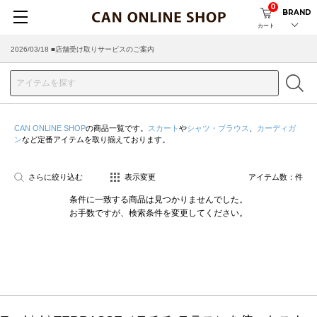
0
BRAND
カート
2026/03/18 ■店舗受け取りサービスのご案内
CAN ONLINE SHOP
の商品一覧です。
スカート
や
シャツ・ブラウス
、
カーディガ
ン
など定番アイテムを取り揃えております。
さらに絞り込む
表示変更
アイテム数：
件
条件に一致する商品は見つかりませんでした。
お手数ですが、検索条件を変更してください。