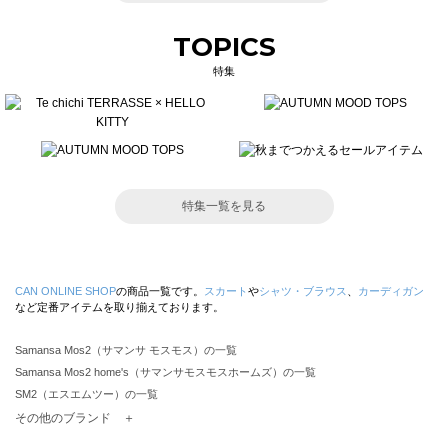
TOPICS
特集
特集一覧を見る
CAN ONLINE SHOP
の商品一覧です。
スカート
や
シャツ・ブラウス
、
カーディガン
など定番アイテムを取り揃えております。
Samansa Mos2（サマンサ モスモス）の一覧
Samansa Mos2 home's（サマンサモスモスホームズ）の一覧
SM2（エスエムツー）の一覧
TSUHARU by Samansa Mos2（ツハルバイサマンサモスモス）の一覧
その他のブランド ＋
sm2rhythm（サマンサモスモス リズム）の一覧