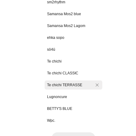
sm2rhythm
Samansa Mos2 blue
Samansa Mos2 Lagom
ehka sopo
sō4ū
Te chichi
Te chichi CLASSIC
Te chichi TERRASSE
Lugnoncure
BETTY'S BLUE
Wpc.