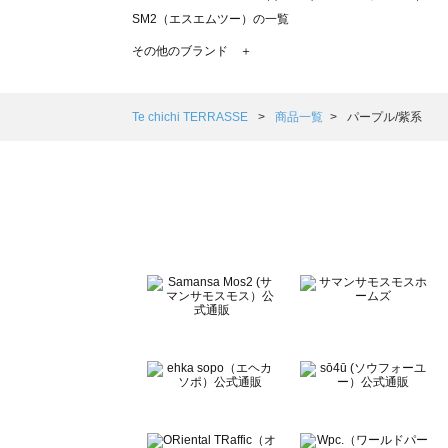
SM2（エスエムツー）の一覧
TSUHARU by Samansa Mos2（ツハルバイサマンサモ
その他のブランド ＋
sm2rhythm（サマンサモスモス リズム）の一覧
Samansa Mos2 blue（サマンサモスモス ブルー）の一覧
Samansa Mos2 Lagom（サマンサモスモス ラーゴム）の
Te chichi TERRASSE
商品一覧
パープル/紫系
ehka sopo（エヘカソポ）の一覧
sō4ū（ソウフォーユー）の一覧
Te chichi（テチチ）の一覧
Te chichi CLASSIC（テチチ クラシック）の一覧
Te chichi TERRASSE（テチチ テラス）の一覧
Lugnoncure（ルノンキュール）の一覧
BETTY'S BLUE（べティーズブルー）の一覧
Wpc.（ワールドパーティー）の一覧