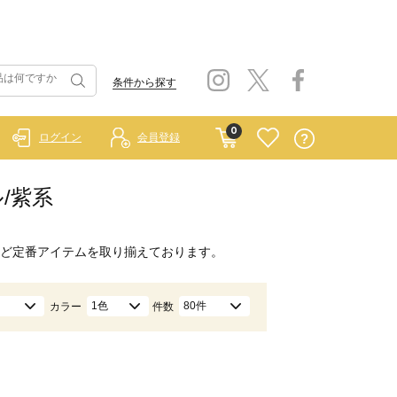
条件から探す
0
ログイン
会員登録
ル/紫系
ど定番アイテムを取り揃えております。
1色
80件
カラー
件数