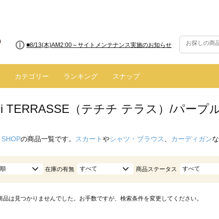
■8/13(木)AM2:00～サイトメンテナンス実施のお知らせ
■【お知らせ】ヤマト運輸の配送遅延・停止について
カテゴリー
ランキング
スナップ
ichi TERRASSE（テチチ テラス）/パープ
 SHOP
の商品一覧です。
スカート
や
シャツ・ブラウス
、
カーディガン
な
順
すべて
すべて
在庫の有無
商品ステータス
商品は見つかりませんでした。お手数ですが、検索条件を変更してください。