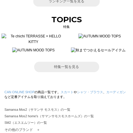
ランキング一覧を見る
TOPICS
特集
特集一覧を見る
CAN ONLINE SHOP
の商品一覧です。
スカート
や
シャツ・ブラウス
、
カーディガン
など定番アイテムを取り揃えております。
Samansa Mos2（サマンサ モスモス）の一覧
Samansa Mos2 home's（サマンサモスモスホームズ）の一覧
SM2（エスエムツー）の一覧
TSUHARU by Samansa Mos2（ツハルバイサマンサモスモス）の一覧
その他のブランド ＋