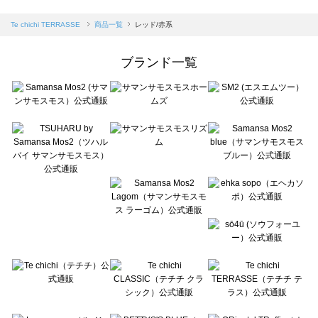
sm2rhythm（サマンサモスモス リズム）の一覧
Samansa Mos2 blue（サマンサモスモス ブルー）の一覧
Te chichi TERRASSE
商品一覧
レッド/赤系
Samansa Mos2 Lagom（サマンサモスモス ラーゴム）の一覧
ehka sopo（エヘカソポ）の一覧
ブランド一覧
sō4ū（ソウフォーユー）の一覧
Te chichi（テチチ）の一覧
Te chichi CLASSIC（テチチ クラシック）の一覧
Te chichi TERRASSE（テチチ テラス）の一覧
Lugnoncure（ルノンキュール）の一覧
BETTY'S BLUE（べティーズブルー）の一覧
Wpc.（ワールドパーティー）の一覧