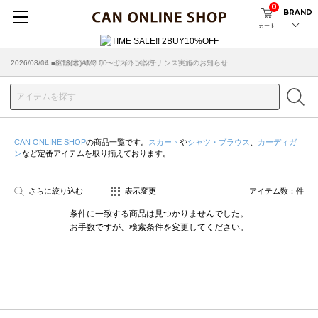
0
BRAND
カート
2026/08/04 ■8/13(木)AM2:00～サイトメンテナンス実施のお知らせ
2026/03/18 ■店舗受け取りサービスのご案内
CAN ONLINE SHOP
の商品一覧です。
スカート
や
シャツ・ブラウス
、
カーディガ
ン
など定番アイテムを取り揃えております。
さらに絞り込む
表示変更
アイテム数：
件
条件に一致する商品は見つかりませんでした。
お手数ですが、検索条件を変更してください。