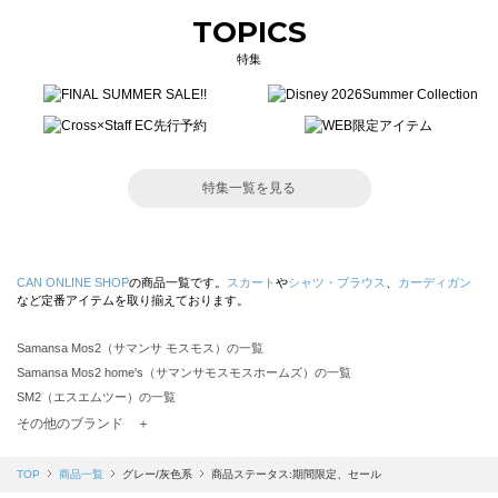
TOPICS
特集
特集一覧を見る
CAN ONLINE SHOP
の商品一覧です。
スカート
や
シャツ・ブラウス
、
カーディガン
など定番アイテムを取り揃えております。
Samansa Mos2（サマンサ モスモス）の一覧
Samansa Mos2 home's（サマンサモスモスホームズ）の一覧
SM2（エスエムツー）の一覧
TSUHARU by Samansa Mos2（ツハルバイサマンサモスモス）の一覧
その他のブランド ＋
sm2rhythm（サマンサモスモス リズム）の一覧
Samansa Mos2 blue（サマンサモスモス ブルー）の一覧
TOP
商品一覧
グレー/灰色系
商品ステータス:期間限定、セール
Samansa Mos2 Lagom（サマンサモスモス ラーゴム）の一覧