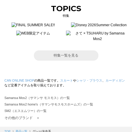
TOPICS
特集
特集一覧を見る
CAN ONLINE SHOP
の商品一覧です。
スカート
や
シャツ・ブラウス
、
カーディガン
など定番アイテムを取り揃えております。
Samansa Mos2（サマンサ モスモス）の一覧
Samansa Mos2 home's（サマンサモスモスホームズ）の一覧
SM2（エスエムツー）の一覧
TSUHARU by Samansa Mos2（ツハルバイサマンサモスモス）の一覧
その他のブランド ＋
sm2rhythm（サマンサモスモス リズム）の一覧
Samansa Mos2 blue（サマンサモスモス ブルー）の一覧
TOP
商品一覧
グレー/灰色系