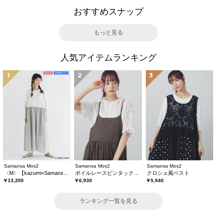
おすすめスナップ
もっと見る
人気アイテムランキング
1
2
3
Samansa Mos2
Samansa Mos2
Samansa Mos2
〈M〉【kazumi×Samansa Mos2】キャミワンピース《WEB限定カラーあり》
ボイルレースピンタックブラウス
クロシェ風ベスト
￥13,200
￥6,930
￥5,940
ランキング一覧を見る