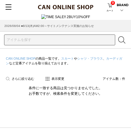
0
BRAND
カート
2026/08/04 ■8/13(木)AM2:00～サイトメンテナンス実施のお知らせ
CAN ONLINE SHOP
の商品一覧です。
スカート
や
シャツ・ブラウス
、
カーディガ
ン
など定番アイテムを取り揃えております。
さらに絞り込む
表示変更
アイテム数：
件
条件に一致する商品は見つかりませんでした。
お手数ですが、検索条件を変更してください。