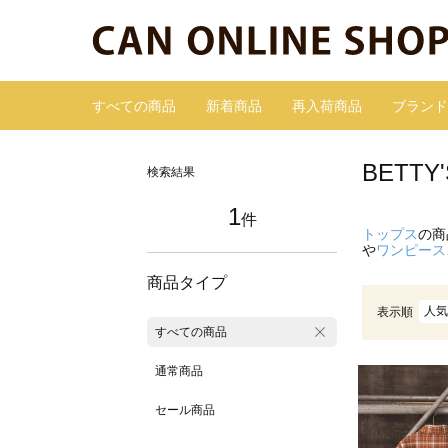
すべての商品
新着商品
再入荷商品
ブランド
BETT
検索結果
1
件
トップス
の商
や
ワンピース
商品タイプ
人気
表示順
すべての商品
通常商品
セール商品