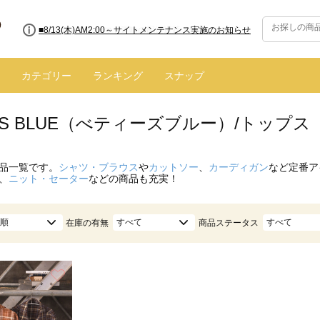
■8/13(木)AM2:00～サイトメンテナンス実施のお知らせ
カテゴリー
ランキング
スナップ
Y'S BLUE（べティーズブルー）/トップ
品一覧です。
シャツ・ブラウス
や
カットソー
、
カーディガン
など定番ア
、
ニット・セーター
などの商品も充実！
順
すべて
すべて
在庫の有無
商品ステータス
お気に入り