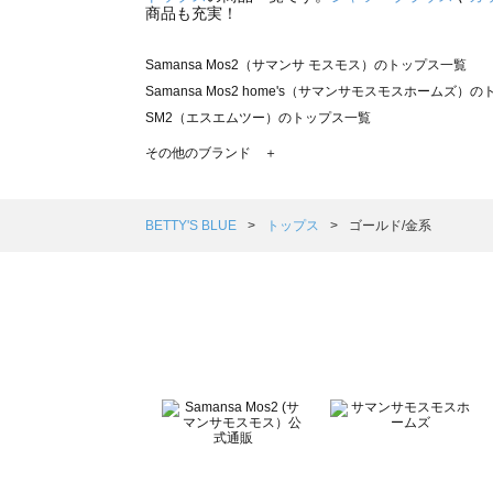
商品も充実！
Samansa Mos2（サマンサ モスモス）のトップス一覧
Samansa Mos2 home's（サマンサモスモスホームズ）
SM2（エスエムツー）のトップス一覧
TSUHARU by Samansa Mos2（ツハルバイサマンサ
その他のブランド ＋
sm2rhythm（サマンサモスモス リズム）のトップス一覧
Samansa Mos2 blue（サマンサモスモス ブルー）のト
Samansa Mos2 Lagom（サマンサモスモス ラーゴム）
BETTY'S BLUE
トップス
ゴールド/金系
ehka sopo（エヘカソポ）のトップス一覧
sō4ū（ソウフォーユー）のトップス一覧
Te chichi（テチチ）のトップス一覧
Te chichi CLASSIC（テチチ クラシック）のトップス一覧
Te chichi TERRASSE（テチチ テラス）のトップス一覧
Lugnoncure（ルノンキュール）のトップス一覧
BETTY'S BLUE（べティーズブルー）のトップス一覧
Wpc.（ワールドパーティー）のトップス一覧