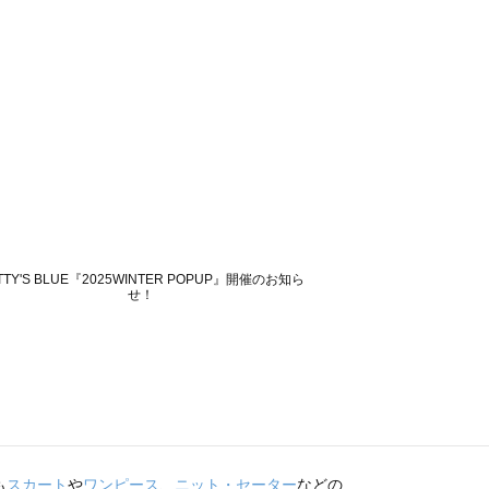
も
スカート
や
ワンピース
、
ニット・セーター
などの