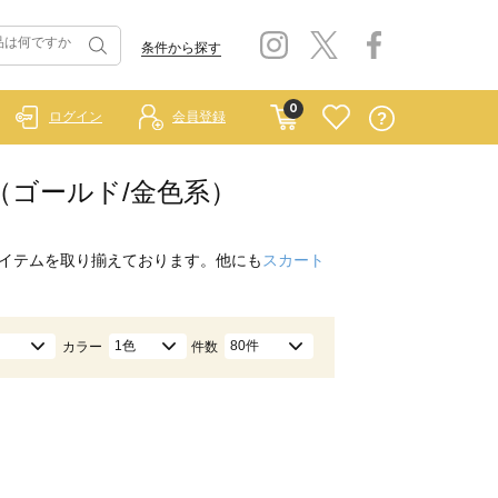
条件から探す
0
ログイン
会員登録
ス（ゴールド/金色系）
イテムを取り揃えております。他にも
スカート
1色
80件
カラー
件数