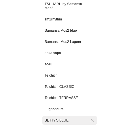
TSUHARU by Samansa
Mos2
sm2rhythm
Samansa Mos2 blue
Samansa Mos2 Lagom
ehka sopo
sō4ū
Te chichi
Te chichi CLASSIC
Te chichi TERRASSE
Lugnoncure
BETTY'S BLUE