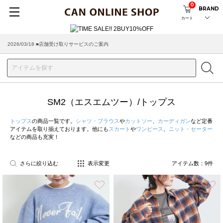
0
BRAND
カート
2026/03/18 ■店舗受け取りサービスのご案内
SM2（エスエムツー）/トップス
トップス
の商品一覧です。
シャツ・ブラウス
や
カットソー
、
カーディガン
など定番
アイテムを取り揃えております。他にも
スカート
や
ワンピース
、
ニット・セーター
などの商品も充実！
さらに絞り込む
表示変更
アイテム数：
9
件
お気に入り