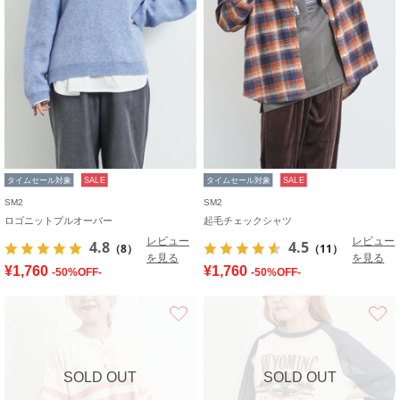
タイムセール対象
SALE
タイムセール対象
SALE
SM2
SM2
ロゴニットプルオーバー
起毛チェックシャツ
レビュー
レビュー
4.8
4.5
（8）
（11）
を見る
を見る
¥1,760
¥1,760
-50%OFF-
-50%OFF-
お気に入り
SOLD OUT
SOLD OUT