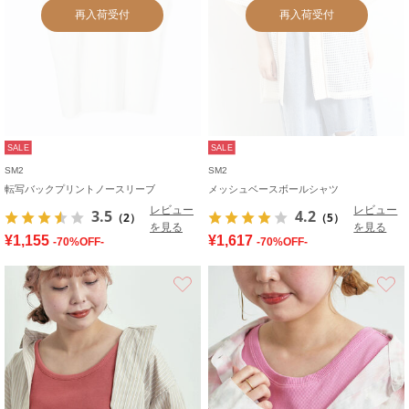
再入荷受付
再入荷受付
SALE
SALE
SM2
SM2
転写バックプリントノースリーブ
メッシュベースボールシャツ
レビュー
レビュー
3.5
4.2
（2）
（5）
を見る
を見る
¥1,155
¥1,617
-70%OFF-
-70%OFF-
お気に入り