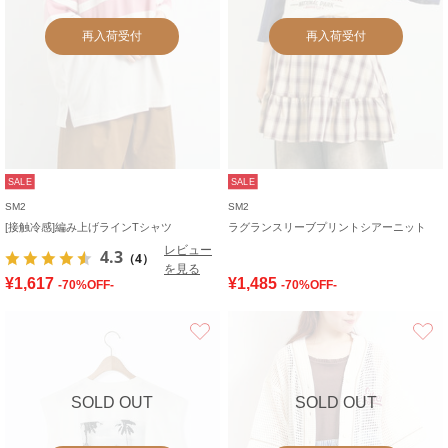
再入荷受付
再入荷受付
SALE
SALE
SM2
SM2
[接触冷感]編み上げラインTシャツ
ラグランスリーブプリントシアーニット
レビュー
4.3
（4）
を見る
¥1,617
¥1,485
-70%OFF-
-70%OFF-
お気に入り
SOLD OUT
SOLD OUT