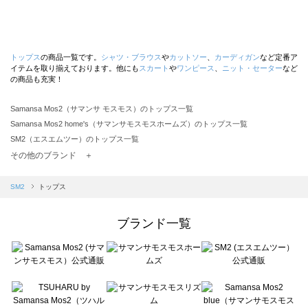
トップス
の商品一覧です。
シャツ・ブラウス
や
カットソー
、
カーディガン
など定番ア
イテムを取り揃えております。他にも
スカート
や
ワンピース
、
ニット・セーター
など
の商品も充実！
Samansa Mos2（サマンサ モスモス）のトップス一覧
Samansa Mos2 home's（サマンサモスモスホームズ）のトップス一覧
SM2（エスエムツー）のトップス一覧
TSUHARU by Samansa Mos2（ツハルバイサマンサモスモス）のトップス一覧
その他のブランド ＋
sm2rhythm（サマンサモスモス リズム）のトップス一覧
Samansa Mos2 blue（サマンサモスモス ブルー）のトップス一覧
SM2
トップス
Samansa Mos2 Lagom（サマンサモスモス ラーゴム）のトップス一覧
ehka sopo（エヘカソポ）のトップス一覧
ブランド一覧
sō4ū（ソウフォーユー）のトップス一覧
Te chichi（テチチ）のトップス一覧
Te chichi CLASSIC（テチチ クラシック）のトップス一覧
Te chichi TERRASSE（テチチ テラス）のトップス一覧
Lugnoncure（ルノンキュール）のトップス一覧
BETTY'S BLUE（べティーズブルー）のトップス一覧