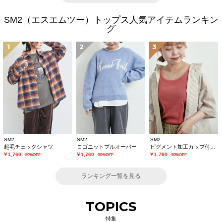
SM2（エスエムツー）トップス人気アイテムランキン
グ
1
2
3
SM2
SM2
SM2
起毛チェックシャツ
ロゴニットプルオーバー
ピグメント加工カップ付タンクトップ
￥1,760
￥1,760
￥1,760
-50%OFF-
-50%OFF-
-50%OFF-
ランキング一覧を見る
TOPICS
特集