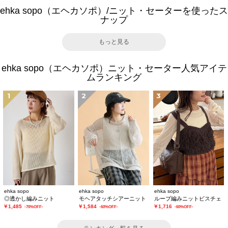
ehka sopo（エヘカソポ）/ニット・セーターを使ったス
ナップ
もっと見る
ehka sopo（エヘカソポ）ニット・セーター人気アイテ
ムランキング
1
2
3
ehka sopo
ehka sopo
ehka sopo
◎透かし編みニット
モヘアタッチシアーニット
ループ編みニットビスチェ
￥1,485
￥1,584
￥1,716
-70%OFF-
-60%OFF-
-60%OFF-