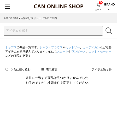
0
BRAND
カート
2026/03/18 ■店舗受け取りサービスのご案内
トップス
の商品一覧です。
シャツ・ブラウス
や
カットソー
、
カーディガン
など定番
アイテムを取り揃えております。他にも
スカート
や
ワンピース
、
ニット・セーター
などの商品も充実！
さらに絞り込む
表示変更
アイテム数：
件
条件に一致する商品は見つかりませんでした。
お手数ですが、検索条件を変更してください。