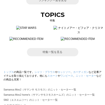
ランキング一覧を見る
TOPICS
特集
特集一覧を見る
トップス
の商品一覧です。
シャツ・ブラウス
や
カットソー
、
カーディガン
など定番ア
イテムを取り揃えております。他にも
スカート
や
ワンピース
、
ニット・セーター
など
の商品も充実！
Samansa Mos2（サマンサ モスモス）のニット・セーター一覧
Samansa Mos2 home's（サマンサモスモスホームズ）のニット・セーター一覧
SM2（エスエムツー）のニット・セーター一覧
TSUHARU by Samansa Mos2（ツハルバイサマンサモスモス）のニット・セーター一覧