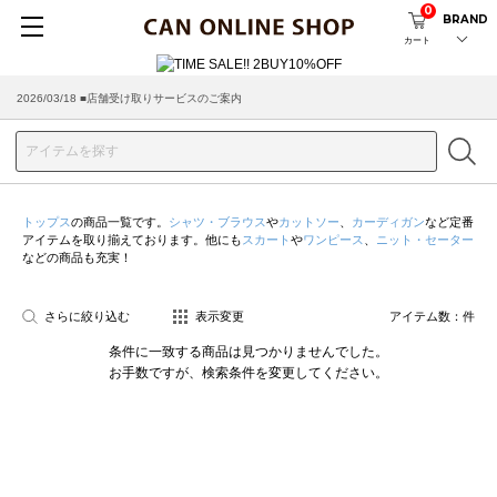
0
BRAND
カート
2026/03/18 ■店舗受け取りサービスのご案内
トップス
の商品一覧です。
シャツ・ブラウス
や
カットソー
、
カーディガン
など定番
アイテムを取り揃えております。他にも
スカート
や
ワンピース
、
ニット・セーター
などの商品も充実！
さらに絞り込む
表示変更
アイテム数：
件
条件に一致する商品は見つかりませんでした。
お手数ですが、検索条件を変更してください。