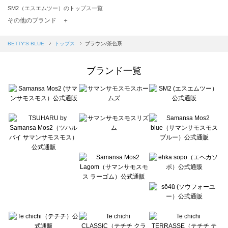
SM2（エスエムツー）のトップス一覧
TSUHARU by Samansa Mos2（ツハルバイサマンサモスモス）のトップス一覧
その他のブランド ＋
sm2rhythm（サマンサモスモス リズム）のトップス一覧
Samansa Mos2 blue（サマンサモスモス ブルー）のトップス一覧
BETTY'S BLUE
トップス
ブラウン/茶色系
Samansa Mos2 Lagom（サマンサモスモス ラーゴム）のトップス一覧
ehka sopo（エヘカソポ）のトップス一覧
ブランド一覧
sō4ū（ソウフォーユー）のトップス一覧
Te chichi（テチチ）のトップス一覧
Te chichi CLASSIC（テチチ クラシック）のトップス一覧
Te chichi TERRASSE（テチチ テラス）のトップス一覧
Lugnoncure（ルノンキュール）のトップス一覧
BETTY'S BLUE（べティーズブルー）のトップス一覧
Wpc.（ワールドパーティー）のトップス一覧