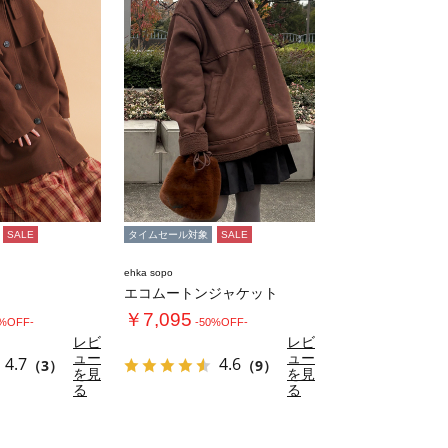
SALE
タイムセール対象
SALE
ehka sopo
エコムートンジャケット
￥7,095
0%OFF-
-50%OFF-
レビ
レビ
ュー
ュー
4.7
4.6
（3）
（9）
を見
を見
る
る