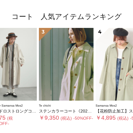
コート 人気アイテムランキング
3
4
 Samansa Mos2
Te chichi
Samansa Mos2
ロストロングコート
ステンカラーコート《2026 spring catalog item》
【花粉防止加工】ステンカ
75
￥9,350
￥4,895
(税
(税込)
-50%OFF-
(税込)
-
OFF-