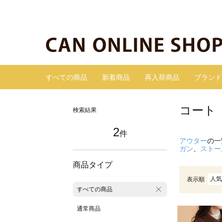
すべての商品
新着商品
再入荷商品
ブランド
コート
検索結果
2
件
アウター
の一
ガン
、
ストー
商品タイプ
人気
表示順
すべての商品
通常商品