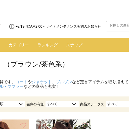
■8/13(木)AM2:00～サイトメンテナンス実施のお知らせ
カテゴリー
ランキング
スナップ
 （ブラウン/茶色系）
覧です。
コート
や
ジャケット
、
ブルゾン
など定番アイテムを取り揃えて
ル・マフラー
などの商品も充実！
順
すべて
すべて
在庫の有無
商品ステータス
お気に入り
お気に入り