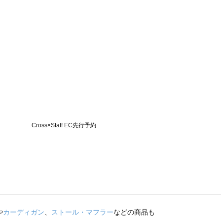
や
カーディガン
、
ストール・マフラー
などの商品も