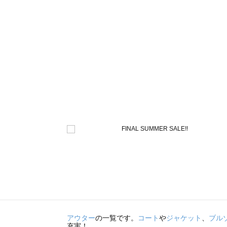
アウター
の一覧です。
コート
や
ジャケット
、
ブル
充実！