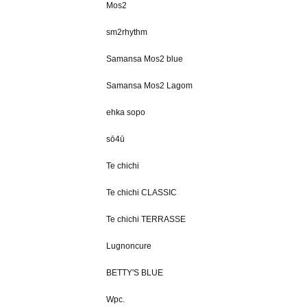
Mos2
sm2rhythm
Samansa Mos2 blue
Samansa Mos2 Lagom
ehka sopo
sō4ū
Te chichi
Te chichi CLASSIC
Te chichi TERRASSE
Lugnoncure
BETTY'S BLUE
Wpc.