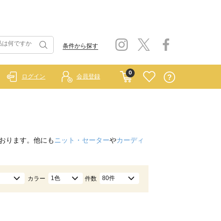
条件から探す
0
ログイン
会員登録
おります。他にも
ニット・セーター
や
カーディ
1色
80件
カラー
件数