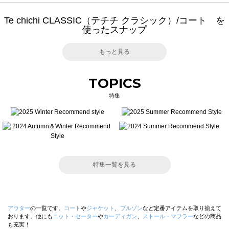
Te chichi CLASSIC（テチチ クラシック）/コート を
使ったスナップ
もっと見る
TOPICS
特集
特集一覧を見る
アウター
の一覧です。
コート
や
ジャケット
、
ブルゾン
など定番アイテムを取り揃えて
おります。他にも
ニット・セーター
や
カーディガン
、
ストール・マフラー
などの商品
も充実！