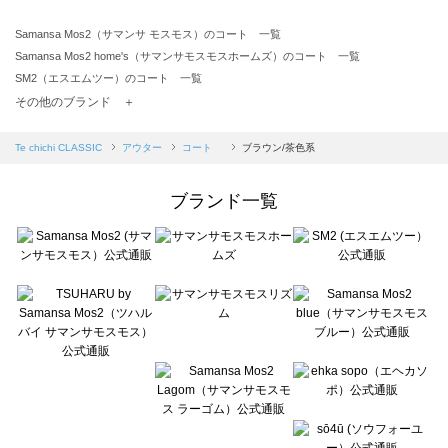
Samansa Mos2（サマンサ モスモス）のコート 一覧
Samansa Mos2 home's（サマンサモスモスホームズ）のコート 一覧
SM2（エスエムツー）のコート 一覧
TSUHARU by Samansa Mos2（ツハルバイサマンサモスモス）のコート 一覧
その他のブランド ＋
sm2rhythm（サマンサモスモス リズム）のコート 一覧
Samansa Mos2 blue（サマンサモスモス ブルー）のコート 一覧
Te chichi CLASSIC
アウター
コート
ブラウン/茶色系
Samansa Mos2 Lagom（サマンサモスモス ラーゴム）のコート 一覧
ehka sopo（エヘカソポ）のコート 一覧
ブランド一覧
sō4ū（ソウフォーユー）のコート 一覧
Te chichi（テチチ）のコート 一覧
Te chichi CLASSIC（テチチ クラシック）のコート 一覧
Te chichi TERRASSE（テチチ テラス）のコート 一覧
Lugnoncure（ルノンキュール）のコート 一覧
BETTY'S BLUE（べティーズブルー）のコート 一覧
Wpc.（ワールドパーティー）のコート 一覧