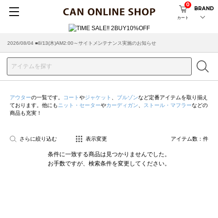
0
BRAND
カート
2026/08/04 ■8/13(木)AM2:00～サイトメンテナンス実施のお知らせ
2026/03/18 ■店舗受け取りサービスのご案内
アウター
の一覧です。
コート
や
ジャケット
、
ブルゾン
など定番アイテムを取り揃え
ております。他にも
ニット・セーター
や
カーディガン
、
ストール・マフラー
などの
商品も充実！
さらに絞り込む
表示変更
アイテム数：
件
条件に一致する商品は見つかりませんでした。
お手数ですが、検索条件を変更してください。