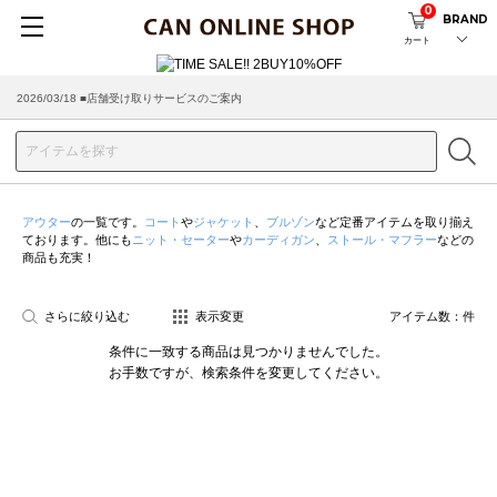
0
BRAND
カート
2026/03/18 ■店舗受け取りサービスのご案内
アウター
の一覧です。
コート
や
ジャケット
、
ブルゾン
など定番アイテムを取り揃え
ております。他にも
ニット・セーター
や
カーディガン
、
ストール・マフラー
などの
商品も充実！
さらに絞り込む
表示変更
アイテム数：
件
条件に一致する商品は見つかりませんでした。
お手数ですが、検索条件を変更してください。