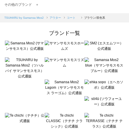
TSUHARU by Samansa Mos2（ツハルバイサマンサモスモス）のコート 一覧
その他のブランド ＋
sm2rhythm（サマンサモスモス リズム）のコート 一覧
Samansa Mos2 blue（サマンサモスモス ブルー）のコート 一覧
TSUHARU by Samansa Mos2
アウター
コート
ブラウン/茶色系
Samansa Mos2 Lagom（サマンサモスモス ラーゴム）のコート 一覧
ehka sopo（エヘカソポ）のコート 一覧
ブランド一覧
sō4ū（ソウフォーユー）のコート 一覧
Te chichi（テチチ）のコート 一覧
Te chichi CLASSIC（テチチ クラシック）のコート 一覧
Te chichi TERRASSE（テチチ テラス）のコート 一覧
Lugnoncure（ルノンキュール）のコート 一覧
BETTY'S BLUE（べティーズブルー）のコート 一覧
Wpc.（ワールドパーティー）のコート 一覧