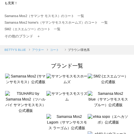
も充実！
Samansa Mos2（サマンサ モスモス）のコート 一覧
Samansa Mos2 home's（サマンサモスモスホームズ）のコート 一覧
SM2（エスエムツー）のコート 一覧
TSUHARU by Samansa Mos2（ツハルバイサマンサモスモス）のコート 一覧
その他のブランド ＋
sm2rhythm（サマンサモスモス リズム）のコート 一覧
Samansa Mos2 blue（サマンサモスモス ブルー）のコート 一覧
BETTY'S BLUE
アウター
コート
ブラウン/茶色系
Samansa Mos2 Lagom（サマンサモスモス ラーゴム）のコート 一覧
ehka sopo（エヘカソポ）のコート 一覧
ブランド一覧
sō4ū（ソウフォーユー）のコート 一覧
Te chichi（テチチ）のコート 一覧
Te chichi CLASSIC（テチチ クラシック）のコート 一覧
Te chichi TERRASSE（テチチ テラス）のコート 一覧
Lugnoncure（ルノンキュール）のコート 一覧
BETTY'S BLUE（べティーズブルー）のコート 一覧
Wpc.（ワールドパーティー）のコート 一覧