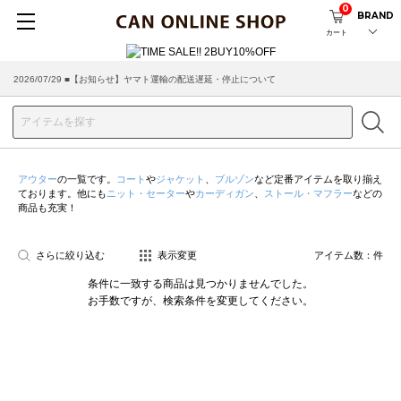
0
BRAND
カート
2026/07/29 ■【お知らせ】ヤマト運輸の配送遅延・停止について
アウター
の一覧です。
コート
や
ジャケット
、
ブルゾン
など定番アイテムを取り揃え
ております。他にも
ニット・セーター
や
カーディガン
、
ストール・マフラー
などの
商品も充実！
さらに絞り込む
表示変更
アイテム数：
件
条件に一致する商品は見つかりませんでした。
お手数ですが、検索条件を変更してください。