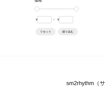
価格
¥
~
¥
リセット
絞り込む
sm2rhyt