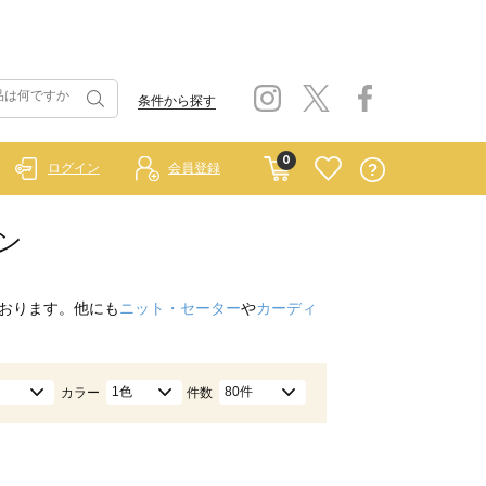
条件から探す
0
ログイン
会員登録
ルゾン
おります。他にも
ニット・セーター
や
カーディ
1色
80件
カラー
件数