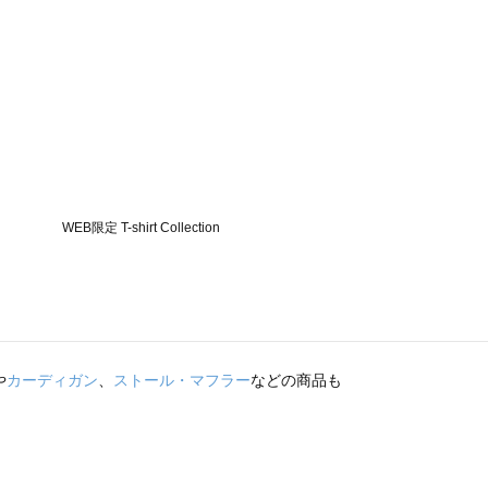
や
カーディガン
、
ストール・マフラー
などの商品も