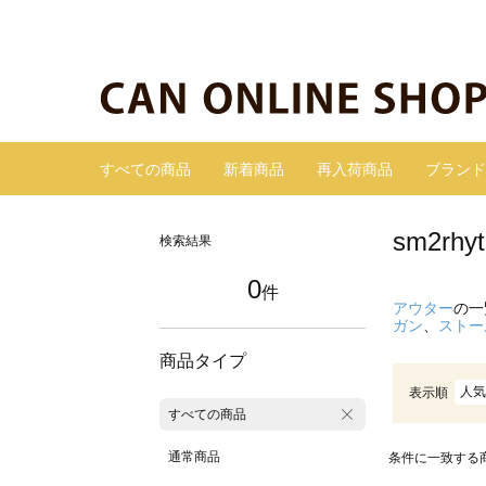
すべての商品
新着商品
再入荷商品
ブランド
sm2r
検索結果
0
件
アウター
の一
ガン
、
ストー
商品タイプ
人気
表示順
すべての商品
通常商品
条件に一致する