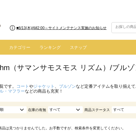
■8/13(木)AM2:00～サイトメンテナンス実施のお知らせ
カテゴリー
ランキング
スナップ
hythm（サマンサモスモス リズム）/ブ
覧です。
コート
や
ジャケット
、
ブルゾン
など定番アイテムを取り揃えて
ル・マフラー
などの商品も充実！
順
すべて
すべて
在庫の有無
商品ステータス
商品は見つかりませんでした。お手数ですが、検索条件を変更してください。