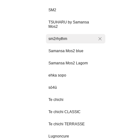
SM2
TSUHARU by Samansa
Mos2
sm2rhythm
Samansa Mos2 blue
Samansa Mos2 Lagom
ehka sopo
sō4ū
Te chichi
Te chichi CLASSIC
Te chichi TERRASSE
Lugnoncure