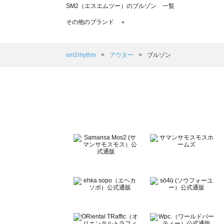
SM2（エスエムツー）のブルゾン 一覧
TSUHARU by Samansa Mos2（ツハルバイサマンサ
その他のブランド ＋
sm2rhythm（サマンサモスモス リズム）のブルゾン 一覧
Samansa Mos2 blue（サマンサモスモス ブルー）のブ
Samansa Mos2 Lagom（サマンサモスモス ラーゴム
sm2rhythm
アウター
ブルゾン
ehka sopo（エヘカソポ）のブルゾン 一覧
sō4ū（ソウフォーユー）のブルゾン 一覧
Te chichi（テチチ）のブルゾン 一覧
Te chichi CLASSIC（テチチ クラシック）のブルゾン 一
Te chichi TERRASSE（テチチ テラス）のブルゾン 一覧
Lugnoncure（ルノンキュール）のブルゾン 一覧
BETTY'S BLUE（べティーズブルー）のブルゾン 一覧
Wpc.（ワールドパーティー）のブルゾン 一覧