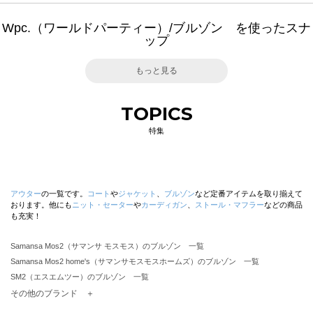
Wpc.（ワールドパーティー）/ブルゾン を使ったスナ
ップ
もっと見る
TOPICS
特集
アウター
の一覧です。
コート
や
ジャケット
、
ブルゾン
など定番アイテムを取り揃えて
おります。他にも
ニット・セーター
や
カーディガン
、
ストール・マフラー
などの商品
も充実！
Samansa Mos2（サマンサ モスモス）のブルゾン 一覧
Samansa Mos2 home's（サマンサモスモスホームズ）のブルゾン 一覧
SM2（エスエムツー）のブルゾン 一覧
TSUHARU by Samansa Mos2（ツハルバイサマンサモスモス）のブルゾン 一覧
その他のブランド ＋
sm2rhythm（サマンサモスモス リズム）のブルゾン 一覧