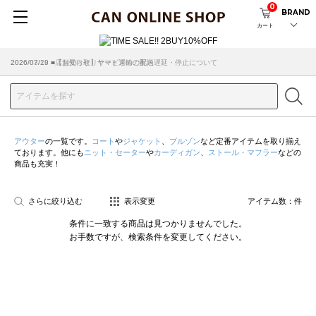
0
BRAND
カート
2026/07/29 ■【お知らせ】ヤマト運輸の配送遅延・停止について
2026/03/18 ■店舗受け取りサービスのご案内
アウター
の一覧です。
コート
や
ジャケット
、
ブルゾン
など定番アイテムを取り揃え
ております。他にも
ニット・セーター
や
カーディガン
、
ストール・マフラー
などの
商品も充実！
さらに絞り込む
表示変更
アイテム数：
件
条件に一致する商品は見つかりませんでした。
お手数ですが、検索条件を変更してください。