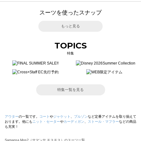
スーツを使ったスナップ
もっと見る
TOPICS
特集
特集一覧を見る
アウター
の一覧です。
コート
や
ジャケット
、
ブルゾン
など定番アイテムを取り揃えて
おります。他にも
ニット・セーター
や
カーディガン
、
ストール・マフラー
などの商品
も充実！
Samansa Mos2（サマンサ モスモス）のスーツ一覧