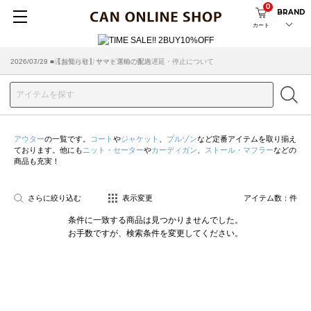
0
BRAND
カート
2026/07/29 ■【お知らせ】ヤマト運輸の配送遅延・停止について
2026/03/18 ■店舗受け取りサービスのご案内
アウター
の一覧です。
コート
や
ジャケット
、
ブルゾン
など定番アイテムを取り揃え
ております。他にも
ニット・セーター
や
カーディガン
、
ストール・マフラー
などの
商品も充実！
さらに絞り込む
表示変更
アイテム数：
件
条件に一致する商品は見つかりませんでした。
お手数ですが、検索条件を変更してください。