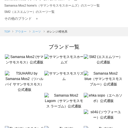
Samansa Mos2 home's（サマンサモスモスホームズ）のスーツ一覧
SM2（エスエムツー）のスーツ一覧
TSUHARU by Samansa Mos2（ツハルバイサマンサモスモス）のスーツ一覧
その他のブランド ＋
sm2rhythm（サマンサモスモス リズム）のスーツ一覧
Samansa Mos2 blue（サマンサモスモス ブルー）のスーツ一覧
TOP
アウター
スーツ
オレンジ/橙色系
Samansa Mos2 Lagom（サマンサモスモス ラーゴム）のスーツ一覧
ehka sopo（エヘカソポ）のスーツ一覧
ブランド一覧
sō4ū（ソウフォーユー）のスーツ一覧
Te chichi（テチチ）のスーツ一覧
Te chichi CLASSIC（テチチ クラシック）のスーツ一覧
Te chichi TERRASSE（テチチ テラス）のスーツ一覧
Lugnoncure（ルノンキュール）のスーツ一覧
BETTY'S BLUE（べティーズブルー）のスーツ一覧
Wpc.（ワールドパーティー）のスーツ一覧