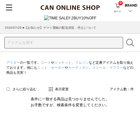
0
BRAND
カート
2026/07/29 ■【お知らせ】ヤマト運輸の配送遅延・停止について
アウター
の一覧です。
コート
や
ジャケット
、
ブルゾン
など定番アイテムを取り揃え
ております。他にも
ニット・セーター
や
カーディガン
、
ストール・マフラー
などの
商品も充実！
さらに絞り込む
表示変更
アイテム数：
件
条件に一致する商品は見つかりませんでした。
お手数ですが、検索条件を変更してください。