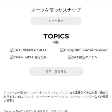
スーツを使ったスナップ
もっと見る
TOPICS
特集
特集一覧を見る
アウター
の一覧です。
コート
や
ジャケット
、
ブルゾン
など定番アイテムを取り揃えて
おります。他にも
ニット・セーター
や
カーディガン
、
ストール・マフラー
などの商品
も充実！
Samansa Mos2（サマンサ モスモス）のスーツ一覧