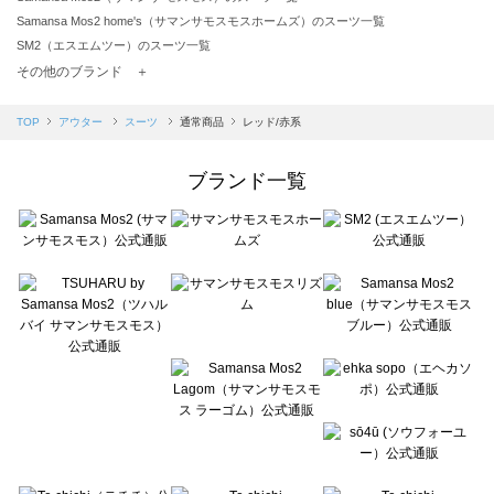
Samansa Mos2 home's（サマンサモスモスホームズ）のスーツ一覧
SM2（エスエムツー）のスーツ一覧
TSUHARU by Samansa Mos2（ツハルバイサマンサモスモス）のスーツ一覧
その他のブランド ＋
sm2rhythm（サマンサモスモス リズム）のスーツ一覧
Samansa Mos2 blue（サマンサモスモス ブルー）のスーツ一覧
TOP
アウター
スーツ
通常商品
レッド/赤系
Samansa Mos2 Lagom（サマンサモスモス ラーゴム）のスーツ一覧
ehka sopo（エヘカソポ）のスーツ一覧
ブランド一覧
sō4ū（ソウフォーユー）のスーツ一覧
Te chichi（テチチ）のスーツ一覧
Te chichi CLASSIC（テチチ クラシック）のスーツ一覧
Te chichi TERRASSE（テチチ テラス）のスーツ一覧
Lugnoncure（ルノンキュール）のスーツ一覧
BETTY'S BLUE（べティーズブルー）のスーツ一覧
Wpc.（ワールドパーティー）のスーツ一覧